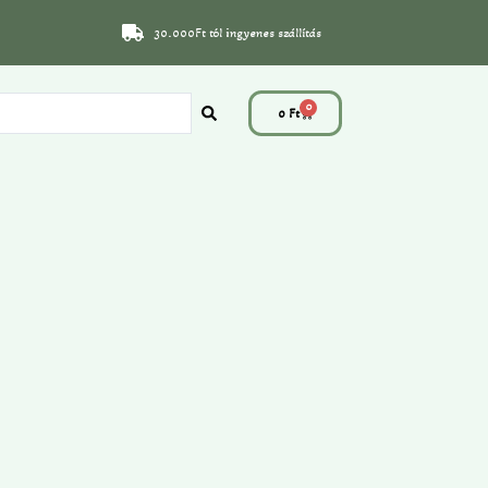
30.000Ft tól ingyenes szállítás
0
0
Ft