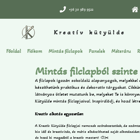
+36 30 989 9522
Kreatív kütyülde
Főoldal
Fiókom
Mintás filclapok
Panelek
Méteráru
R
Mintás filclapból szinte
A filclapok igazán sokoldalú alapanyagok, melyekke
készíthetünk praktikus és dekoratív tárgyakat. Cikk
látványos ötletet mutatunk be, melyeket Te is könnye
Kütyülde mintás filclapjaival. Inspirálódj, és hozd lét
Kreatív alkotás egyszerűen
A Kreatív Kütyülde filclapjai nemcsak szórakoztatóak, de szám
kis idő és kreativitás, és máris elkészítheted saját alkotásaid
és hozd ki magadból a kreatív mestert! 🎨✂️