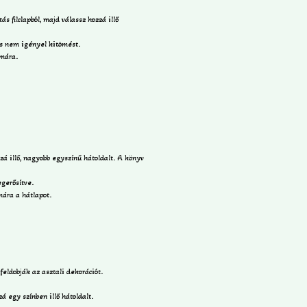
s filclapból, majd válassz hozzá illő
us nem igényel kitömést.
rmára.
zá illő, nagyobb egyszínű hátoldalt. A könyv
egerősítve.
mára a hátlapot.
feldobják az asztali dekorációt.
á egy színben illő hátoldalt.