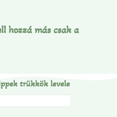
ll hozzá más csak a
ippek trükkök levele