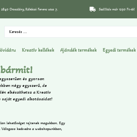
2840 Oroszlány, Rákóczi Ferenc utca 7.
Szállítás már 1290 Ft-tól
övidáru
Kreatív kellékek
Ajándék termékek
Egyedi termékek
 bármit!
l egyszerűen és gyorsan
ünkben négy egyszerű, de
dén elkészíthetsz a Kreatív
re saját egyedi alkotásaidat!
talan lehetőséget rejtenek magukban. Egy
at. Válogass kedvedre a webshopunkban,