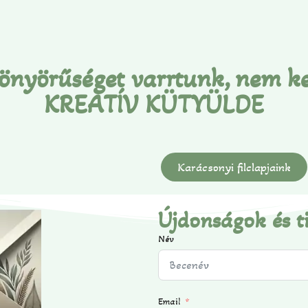
önyörűséget varrtunk, nem ke
KREATÍV KÜTYÜLDE
Karácsonyi filclapjaink
Újdonságok és t
Név
Email