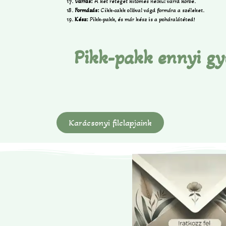
Varrás:
A két réteget kitömés nélkül varrd körbe.
Formázás:
Cikk-cakk ollóval vágd formára a széleket.
Kész:
Pikk-pakk, és már kész is a poháralátéted!
Pikk-pakk ennyi gy
Karácsonyi filclapjaink