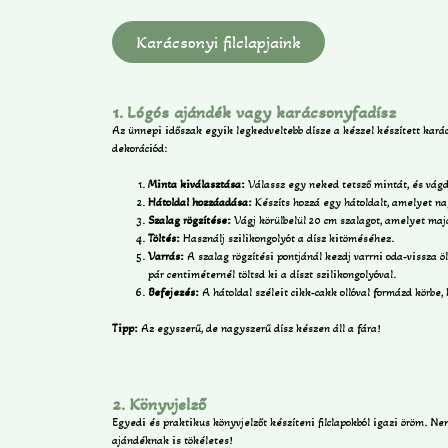
Karácsonyi filclapjaink
1. Lógós ajándék vagy karácsonyfadísz
Az ünnepi időszak egyik legkedveltebb dísze a kézzel készített karác
dekorációd:
Minta kiválasztása:
Válassz egy neked tetsző mintát, és vágd
Hátoldal hozzáadása:
Készíts hozzá egy hátoldalt, amelyet na
Szalag rögzítése:
Vágj körülbelül 20 cm szalagot, amelyet maj
Töltés:
Használj szilikongolyót a dísz kitöméséhez.
Varrás:
A szalag rögzítési pontjánál kezdj varrni oda-vissza öl
pár centiméternél töltsd ki a díszt szilikongolyóval.
Befejezés:
A hátoldal széleit cikk-cakk ollóval formázd körbe,
Tipp:
Az egyszerű, de nagyszerű dísz készen áll a fára!
2. Könyvjelző
Egyedi és praktikus könyvjelzőt készíteni filclapokból igazi öröm. N
ajándéknak is tökéletes!