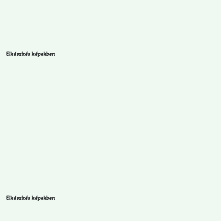
Elkészítés képekben
6
4
5
7
2
3
1
Elkészítés képekben