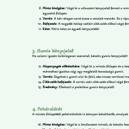
Minta kivágása:
Vágd ki a választott könyvjelző formát a mintá
egyszínű filclapot.
Varrás:
A két réteget varrd össze a vonalak mentén. Ez a típ
Befejezés:
A nagyobb hátlap széleit cikk-cakk ollóval vágd fo
Kész:
Máris kész az egyedi könyvjelződ!
3. Gumis könyvjelző
Ha valami igazán különlegeset szeretnél, készíts gumis könyvjelzőt!
Alapanyagok előkészítése:
Vágd ki a mintás filclapot és a hoz
méretéhez igazítva vágj egy megfelelő hosszúságú gumit.
Varrás:
Rögzítsd a gumit alul és felül, oda-vissza varrással m
Cikk-cakk befejezés:
A varrás után cikk-cakk ollóval vágd for
Eredmény:
Elkészült a praktikus gumis könyvjelző!
4. Poháralátét
A mintás filclapokból poháralátétek is könnyen készíthetők, amelyek 
Minta kivágása:
Vágd ki a kiválasztott mintát, és készíts hozz