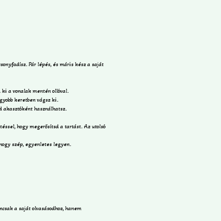
sonyfadísz. Pár lépés, és máris kész a saját
 ki a vonalak mentén ollóval.
gyobb keretben vágsz ki.
d akasztóként használhatsz.
téssel, hogy megerősítsd a tartást. Az utolsó
 hogy szép, egyenletes legyen.
emcsak a saját olvasásodhoz, hanem