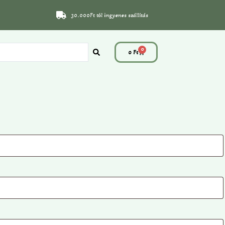
30.000Ft tól ingyenes szállítás
0
0
Ft