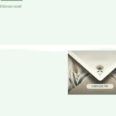
Elfelejtett jelszó?