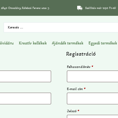
2840 Oroszlány, Rákóczi Ferenc utca 7.
Szállítás már 1290 Ft-tól
övidáru
Kreatív kellékek
Ajándék termékek
Egyedi termékek
Regisztráció
Felhasználónév
*
E-mail cím
*
Jelszó
*