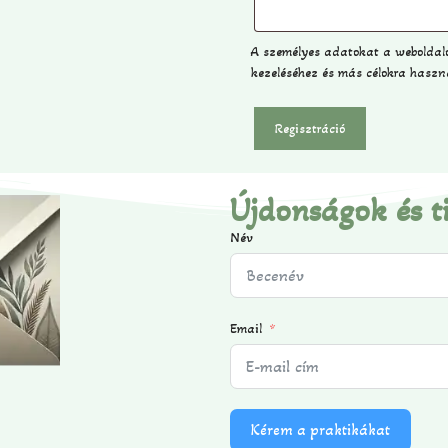
A személyes adatokat a weboldalo
kezeléséhez és más célokra haszn
Regisztráció
Újdonságok és t
Név
Email
Kérem a praktikákat