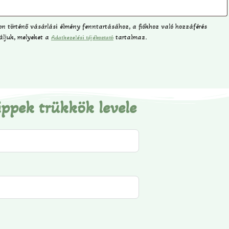
n történő vásárlási élmény fenntartásához, a fiókhoz való hozzáférés
áljuk, melyeket a
tartalmaz.
Adatkezelési tájékoztató
ippek trükkök levele