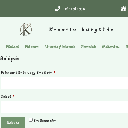
+36 30 989 9522
Kreatív kütyülde
Főoldal
Fiókom
Mintás filclapok
Panelek
Méteráru
R
Belépés
Felhasználónév vagy Email cím
*
Jelszó
*
Emlékezz rám
Belépés