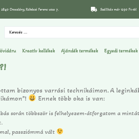
2840 Oroszlány, Rákóczi Ferenc utca 7.
Szállítás már 1290 Ft-tól
övidáru
Kreatív kellékek
Ajándék termékek
Egyedi termékek
?!
tottam bizonyos varrási technikáimon. A legink
hnikámon”!
Ennek több oka is van:
abás során többször is felhelyezem-átforgatom a mintát
t.
mal, passziómmá vált