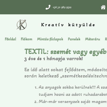
+36 30 989 9522
Kreatív kütyülde
Főoldal
Fiókom
Mintás filclapok
Panelek
Méteráru
R
TEXTIL: szemét vagy egyéb
3 éve és 1 hónapja varrok!
Ez idő alatt sokat fejlődtem, módosí
során keletkező „szemétkezelésitec
Az anyagok sokba kerülnek!!! A sz
tudjam hozni az adott ruhadarabo
Már-már versenyzek saját magam