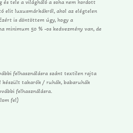
 és tele a világháló a soha nem hordott
ó elit luxusmárkákról, ahol az elégtelen
zért is döntöttem úgy, hogy a
k ha minimum 50 % -os kedvezmény van, de
i felhasználásra szánt textilen rajta
l készült takarók / ruhák, babaruhák
ovábbi felhasználásra.
lom fel)