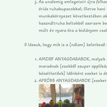
Az unalomig emlegetett újra felhas
óriás ruhakupacokkal; illetve havi
munkakörnyezet következtében akár
használtruha boltokból szerzem b
múlt év nyara óta a kislányom csak
S lássuk, hogy mik is a (nálam) keletkező
AMORF ANYAGDARABOK, melyek a sza
maradnak (ezekből szuper applikác
készíthetőek) Időnként ezeket is á
APRÓBB ANYAGDARABOK (ezeket min