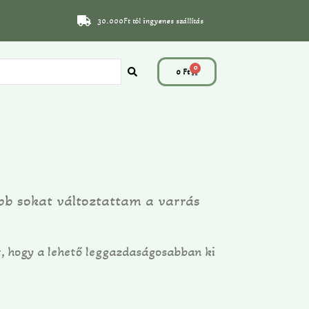
30.000Ft tól ingyenes szállítás
0
0
Ft
ább sokat változtattam a varrás
, hogy a lehető leggazdaságosabban ki