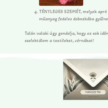
TÉNYLEGES SZEMÉT, melyek apró an
műanyag fedeles dobozkába gyűlnek,
Talán valaki úgy gondolja, hogy ez sok id
szelektálom a textileket, cérnákat!