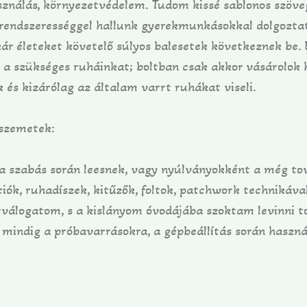
ználás, környezetvédelem. Tudom kissé sablonos szöveg
 rendszerességgel hallunk gyerekmunkásokkal dolgoztat
 életeket követelő súlyos balesetek következnek be. E
e a szükséges ruháinkat; boltban csak akkor vásárolo
 és kizárólag az általam varrt ruhákat viseli.
 szemetek:
bás során leesnek, vagy nyúlványokként a még tovább
iók, ruhadíszek, kitűzők, foltok, patchwork technikáva
tválogatom, s a kislányom óvodájába szoktam levinni t
dig a próbavarrásokra, a gépbeállítás során haszná