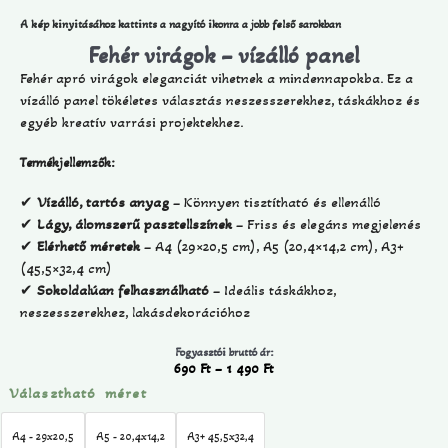
A kép kinyitásához kattints a nagyító ikonra a jobb felső sarokban
Fehér virágok – vízálló panel
Fehér apró virágok eleganciát vihetnek a mindennapokba. Ez a
vízálló panel tökéletes választás neszesszerekhez, táskákhoz és
egyéb kreatív varrási projektekhez.
Termékjellemzők:
✔
Vízálló, tartós anyag
– Könnyen tisztítható és ellenálló
✔
Lágy, álomszerű pasztellszínek
– Friss és elegáns megjelenés
✔
Elérhető méretek
– A4 (29×20,5 cm), A5 (20,4×14,2 cm), A3+
(45,5×32,4 cm)
✔
Sokoldalúan felhasználható
– Ideális táskákhoz,
neszesszerekhez, lakásdekorációhoz
Fogyasztói bruttó ár:
690
Ft
–
1 490
Ft
Választható méret
A4 - 29x20,5
A5 - 20,4x14,2
A3+ 45,5x32,4