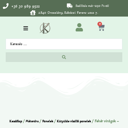
+36 30 989 9522
Szállítás már 1290 Ft-tól
2840 Oroszlány, Rákóczi Ferenc utca 7.
0
/
/
/
/ Fehér virágok –
Kezdőlap
Méteráru
Panelek
Kütyülde vízálló panelek