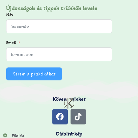
Újdonságok és tippek trükkök levele
Név
Email
Kérem a praktikákat
Kövess minket
Oldaltérkép
Főoldal