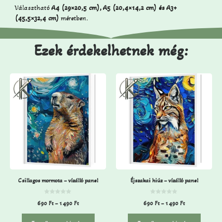
Választható
A4 (29×20,5 cm), A5 (20,4×14,2 cm) és A3+
(45,5×32,4 cm)
méretben.
Ezek érdekelhetnek még:
Csillagos mormota – vízálló panel
Éjszakai hiúz – vízálló panel
0
0
690
Ft
–
1 490
Ft
690
Ft
–
1 490
Ft
a
a
z
z
5
5
-
-