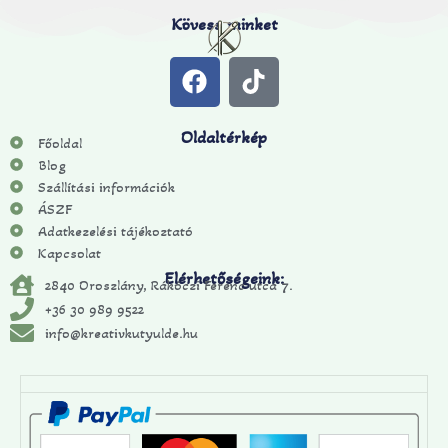
Kövess minket
Oldaltérkép
Főoldal
Blog
Szállítási információk
ÁSZF
Adatkezelési tájékoztató
Kapcsolat
Elérhetőségeink:
2840 Oroszlány, Rákóczi Ferenc utca 7.
+36 30 989 9522
info@kreativkutyulde.hu