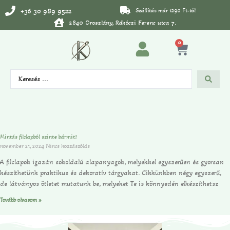
+36 30 989 9522
Szállítás már 1290 Ft-tól
2840 Oroszlány, Rákóczi Ferenc utca 7.
0
Mintás filclapból szinte bármit!
november 21, 2024
Nincs hozzászólás
A filclapok igazán sokoldalú alapanyagok, melyekkel egyszerűen és gyorsan
készíthetünk praktikus és dekoratív tárgyakat. Cikkünkben négy egyszerű,
de látványos ötletet mutatunk be, melyeket Te is könnyedén elkészíthetsz
Tovább olvasom »