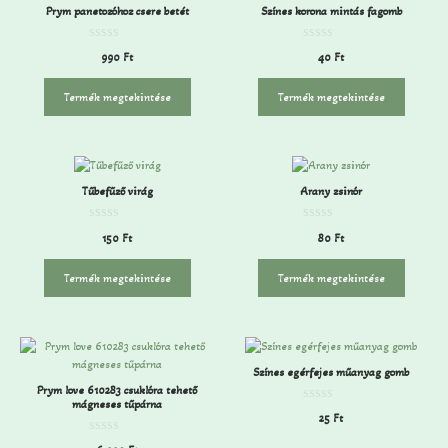
Prym panetozóhoz csere betét
Színes korona mintás fagomb
0
0
990
Ft
40
Ft
a
a
z
z
5
5
-
-
Termék megtekintése
Termék megtekintése
b
b
ő
ő
l
l
Tűbefűző virág
Arany zsinór
0
0
150
Ft
80
Ft
a
a
z
z
5
5
-
-
Termék megtekintése
Termék megtekintése
b
b
ő
ő
l
l
Színes egérfejes műanyag gomb
Prym love 610283 csuklóra tehető
mágneses tűpárna
0
25
Ft
a
z
5
0