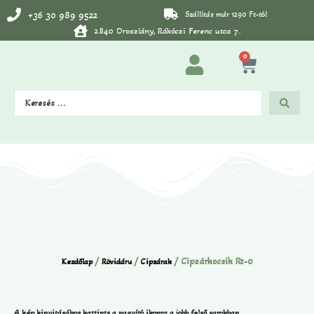
+36 30 989 9522
Szállítás már 1290 Ft-tól
2840 Oroszlány, Rákóczi Ferenc utca 7.
0
/
/
/ Cipzárkocsik Rt-0
Kezdőlap
Rövidáru
Cipzárak
A kép kinyitásához kattints a nagyító ikonra a jobb felső sarokban