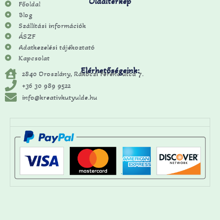
Oldaltérkép
Főoldal
Blog
Szállítási információk
ÁSZF
Adatkezelési tájékoztató
Kapcsolat
Elérhetőségeink:
2840 Oroszlány, Rákóczi Ferenc utca 7.
+36 30 989 9522
info@kreativkutyulde.hu