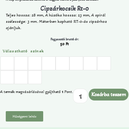
Cipzárkocsik Rt-0
Teljes hossza: 28 mm, A húzóka hossza: 23 mm, A spirál
szélessége: 3 mm. Méterben kapható RT-0-ás cipzárhoz
ajánljuk.
Fogyasztói bruttó ár:
50
Ft
Választható színek
A termék megvásárlásával gyűjthető
1
Pont.
Kosárba teszem
Hűségpont leírás