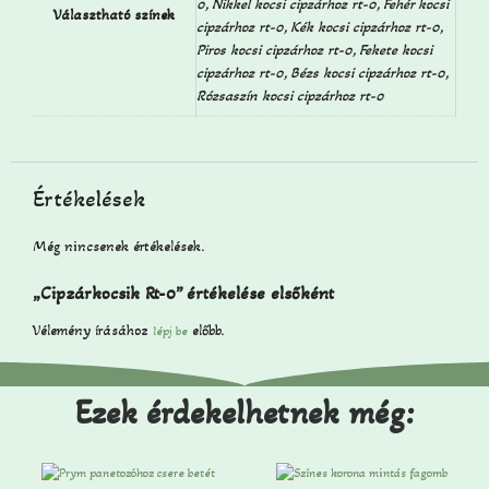
0, Nikkel kocsi cipzárhoz rt-0, Fehér kocsi
Választható színek
cipzárhoz rt-0, Kék kocsi cipzárhoz rt-0,
Piros kocsi cipzárhoz rt-0, Fekete kocsi
cipzárhoz rt-0, Bézs kocsi cipzárhoz rt-0,
Rózsaszín kocsi cipzárhoz rt-0
Értékelések
Még nincsenek értékelések.
„Cipzárkocsik Rt-0” értékelése elsőként
Vélemény írásához
előbb.
lépj be
Ezek érdekelhetnek még: