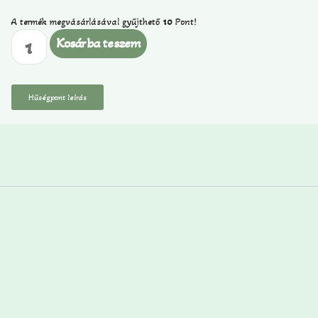
A termék megvásárlásával gyűjthető
10
Pont!
Kosárba teszem
Hűségpont leírás