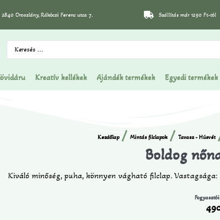
2840 Oroszlány, Rákóczi Ferenc utca 7.
Szállítás már 1290 Ft-tól
övidáru
Kreatív kellékek
Ajándék termékek
Egyedi termékek
/
/
Kezdőlap
Mintás filclapok
Tavasz - Húsvét
Boldog nőna
Kiváló minőség, puha, könnyen vágható filclap. Vastagsága
Fogyasztói
49