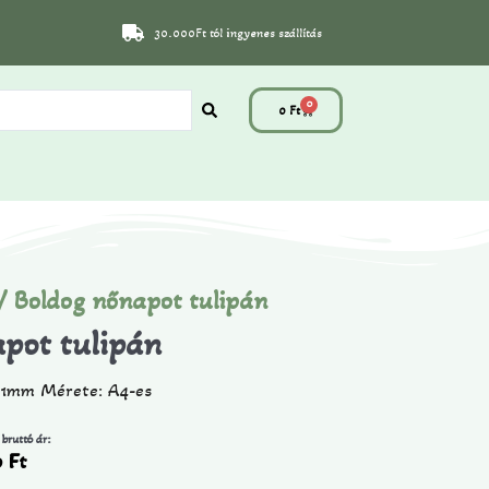
30.000Ft tól ingyenes szállítás
0
0
Ft
/ Boldog nőnapot tulipán
pot tulipán
: 1mm Mérete: A4-es
 bruttó ár:
0
Ft