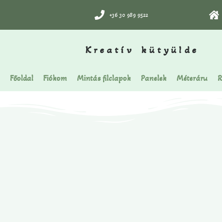
+36 30 989 9522
Kreatív kütyülde
Főoldal
Fiókom
Mintás filclapok
Panelek
Méteráru
R