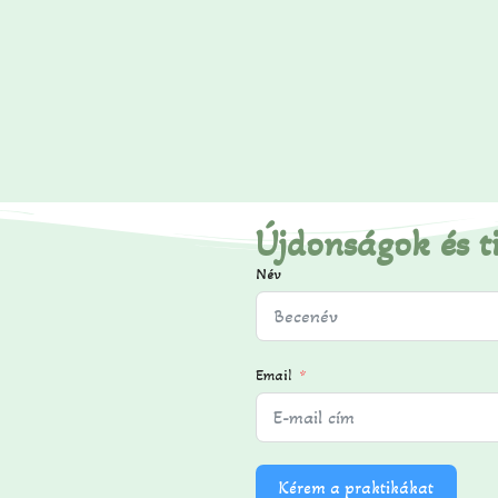
Újdonságok és t
Név
Email
Kérem a praktikákat