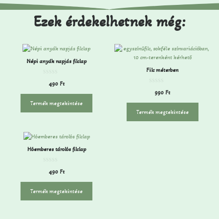
Ezek érdekelhetnek még:
Népi anyák napjás filclap
Filc méterben
0
490
Ft
a
0
z
990
Ft
a
5
z
-
Termék megtekintése
5
b
-
ő
Termék megtekintése
b
l
ő
l
Hóemberes tárolós filclap
0
490
Ft
a
z
5
-
Termék megtekintése
b
ő
l