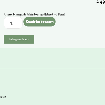
2 4
A termék megvásárlásával gyűjthető
50
Pont!
Kosárba teszem
Hűségpont leírás
ként