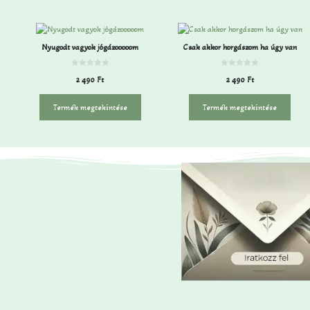
Nyugodt vagyok jógázooooom
Csak akkor horgászom ha úgy van
0
0
2 490
Ft
2 490
Ft
a
a
z
z
5
5
-
-
Termék megtekintése
Termék megtekintése
b
b
ő
ő
l
l