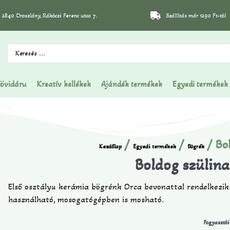
2840 Oroszlány, Rákóczi Ferenc utca 7.
Szállítás már 1290 Ft-tól
övidáru
Kreatív kellékek
Ajándék termékek
Egyedi termékek
/
/
/ Bol
Kezdőlap
Egyedi termékek
Bögrék
Boldog szülina
Első osztályu kerámia bögrénk Orca bevonattal rendelkezik
használható, mosogatógépben is mosható.
Fogyasztói