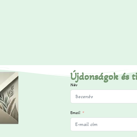
Újdonságok és t
Név
Email