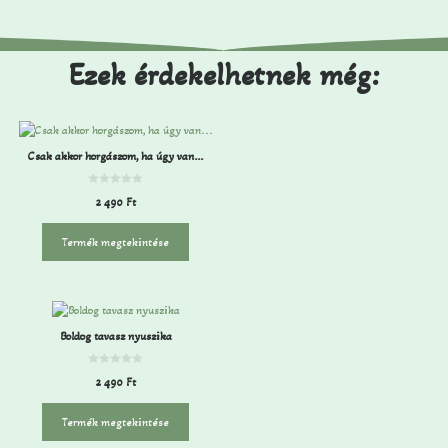
Ezek érdekelhetnek még:
Csak akkor horgászom, ha úgy van…
0
2 490
Ft
a
z
5
-
Termék megtekintése
b
ő
l
Boldog tavasz nyuszika
0
2 490
Ft
a
z
5
-
Termék megtekintése
b
ő
l