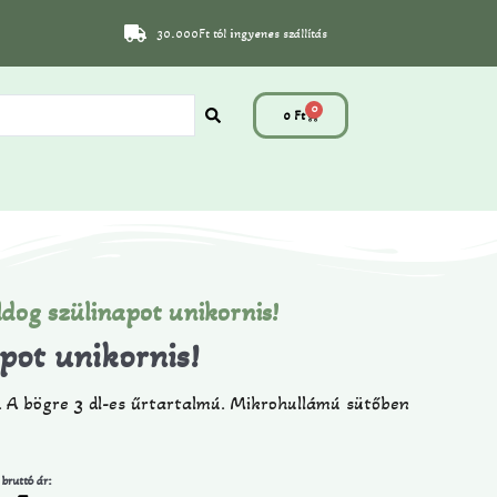
30.000Ft tól ingyenes szállítás
0
0
Ft
dog szülinapot unikornis!
pot unikornis!
. A bögre 3 dl-es űrtartalmú. Mikrohullámú sütőben
 bruttó ár: