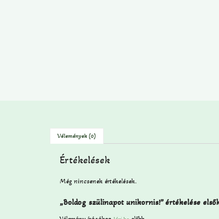
Vélemények (0)
Értékelések
Még nincsenek értékelések.
„Boldog szülinapot unikornis!” értékelése első
Vélemény írásához
előbb.
lépj be