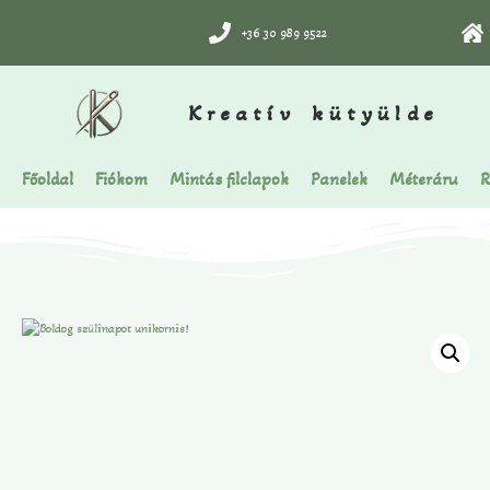
+36 30 989 9522
Kreatív kütyülde
Főoldal
Fiókom
Mintás filclapok
Panelek
Méteráru
R