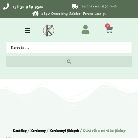
+36 30 989 9522
Szállítás már 1290 Ft-tól
2840 Oroszlány, Rákóczi Ferenc utca 7.
0
/
/
/ Cuki róka mintás filclap
Kezdőlap
Karácsony
Karácsonyi filclapok