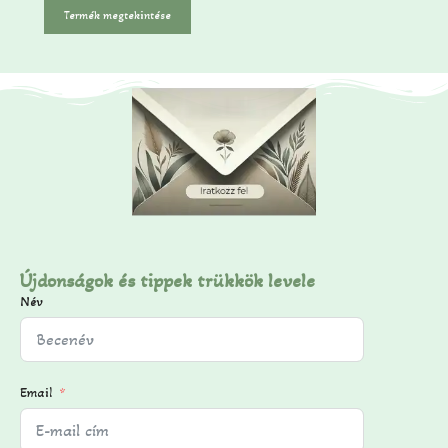
-
Termék megtekintése
b
ő
l
Újdonságok és tippek trükkök levele
Név
Email