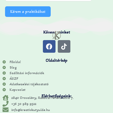
Kérem a praktikákat
Kövess minket
Oldaltérkép
Főoldal
Blog
Szállítási információk
ÁSZF
Adatkezelési tájékoztató
Kapcsolat
Elérhetőségeink:
2840 Oroszlány, Rákóczi Ferenc utca 7.
+36 30 989 9522
info@kreativkutyulde.hu