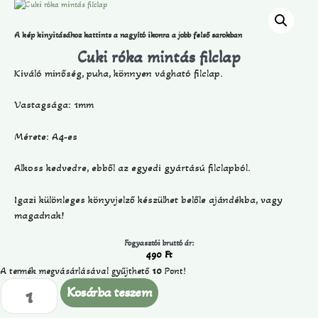
A kép kinyitásához kattints a nagyító ikonra a jobb felső sarokban
Cuki róka mintás filclap
Kiváló minőség, puha, könnyen vágható filclap.
Vastagsága: 1mm
Mérete: A4-es
Alkoss kedvedre, ebből az egyedi gyártású filclapból.
Igazi különleges könyvjelző készülhet belőle ajándékba, vagy
magadnak!
Fogyasztói bruttó ár:
490
Ft
A termék megvásárlásával gyűjthető
10
Pont!
Kosárba teszem