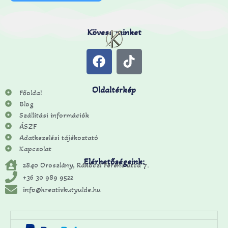
Kövess minket
Oldaltérkép
Főoldal
Blog
Szállítási információk
ÁSZF
Adatkezelési tájékoztató
Kapcsolat
Elérhetőségeink:
2840 Oroszlány, Rákóczi Ferenc utca 7.
+36 30 989 9522
info@kreativkutyulde.hu