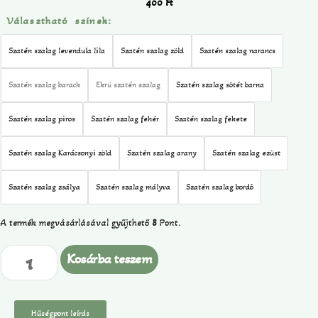
400
Ft
Választható színek:
Szatén szalag levendula lila
Szatén szalag zöld
Szatén szalag narancs
Szatén szalag barack
Ekrü szatén szalag
Szatén szalag sötét barna
Szatén szalag piros
Szatén szalag fehér
Szatén szalag fekete
Szatén szalag Karácsonyi zöld
Szatén szalag arany
Szatén szalag ezüst
Szatén szalag zsálya
Szatén szalag mályva
Szatén szalag bordó
A termék megvásárlásával gyűjthető
8
Pont.
Kosárba teszem
Hűségpont leírás