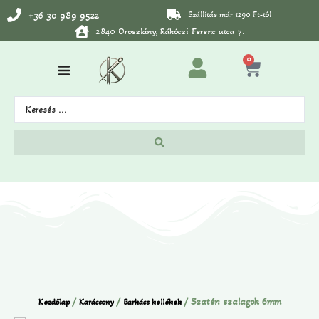
+36 30 989 9522
Szállítás már 1290 Ft-tól
2840 Oroszlány, Rákóczi Ferenc utca 7.
0
/
/
/ Szatén szalagok 6mm
Kezdőlap
Karácsony
Barkács kellékek