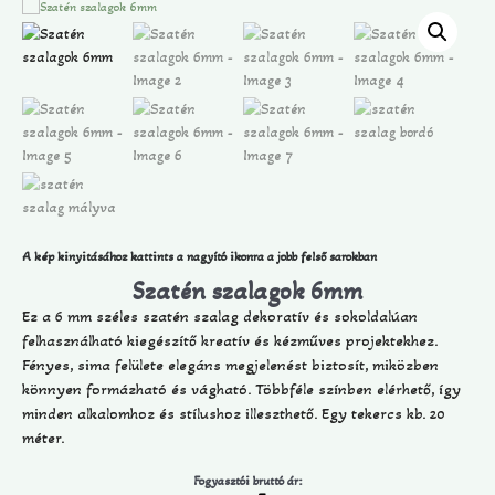
A kép kinyitásához kattints a nagyító ikonra a jobb felső sarokban
Szatén szalagok 6mm
Ez a 6 mm széles szatén szalag dekoratív és sokoldalúan
felhasználható kiegészítő kreatív és kézműves projektekhez.
Fényes, sima felülete elegáns megjelenést biztosít, miközben
könnyen formázható és vágható. Többféle színben elérhető, így
minden alkalomhoz és stílushoz illeszthető. Egy tekercs kb. 20
méter.
Fogyasztói bruttó ár: