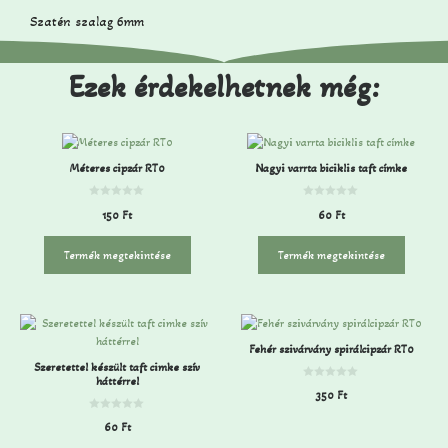
Szatén szalag 6mm
Ezek érdekelhetnek még:
Méteres cipzár RT0
Nagyi varrta biciklis taft címke
0
0
150
Ft
60
Ft
a
a
z
z
5
5
-
-
Termék megtekintése
Termék megtekintése
b
b
ő
ő
l
l
Fehér szivárvány spirálcipzár RT0
Szeretettel készült taft cimke szív
háttérrel
0
350
Ft
a
z
5
0
60
Ft
-
a
b
z
ő