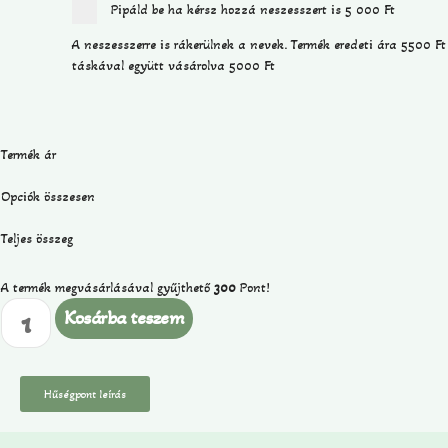
Pipáld be ha kérsz hozzá neszesszert is
5 000 Ft
A neszesszerre is rákerülnek a nevek. Termék eredeti ára 5500 Ft
táskával együtt vásárolva 5000 Ft
Termék ár
Opciók összesen
Teljes összeg
A termék megvásárlásával gyűjthető
300
Pont!
Kosárba teszem
Hűségpont leírás