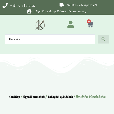
+36 30 989 9522
Szállítás már 1290 Ft-tól
2840 Oroszlány, Rákóczi Ferenc utca 7.
0
/
/
/ Emlékfa búcsútáska
Kezdőlap
Egyedi termékek
Ballagási ajándékok