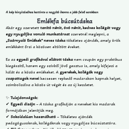
A kép kinyitásához kattints a nagyító ikonra a jobb felső sarokban
Emlékfa búcsútáska
Akár egy szeretett
tanító nénit, óvó nénit, kedves kollégát vagy
egy nyugdíjba vonuló munkatársat
szeretnél meglepni, a
„Szárnyaló Emlékek” neves táska
tökéletes ajándék, amely örök
emlékként őrzi a közösen eltöltött éveket.
Ez az
egyedi grafikával ellátott táska
nem csupán egy praktikus
kiegészítő, hanem egy szívből jövő gesztus is, amely kifejezi a
hálát és a közös emlékeket. A
gyerekek, kollégák vagy
csapattagok nevei
kecsesen repkedő madarakon kapnak helyet,
szimbolizálva a közös út végét és az új kezdetet.
✨
Tulajdonságok:
✔
Egyedi dizájn
– A táska grafikáján a neveket kis madarak
formájában jelenítjük meg.
✔
Sokoldalúan használható
– Tökéletes ajándék
pedagógusoknak, kollégáknak vagy nyugdíjas búcsúztatóra.