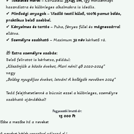
✔
Tökéletes méret
– Körülbelül
35×45 cm
, így mindennapi
használatra és különleges alkalmakra is ideális.
✔
Minőségi anyagok
–
Vízálló textil külső, 100% pamut bélés,
praktikus belső zsebbel.
✔
Kényelmes és tartós
– Puha, fényes füllel és
mágneszárral
ellátva.
✔
Személyre szabható
– Maximum
32 név
kérhető rá.
🎁
Extra személyre szabás:
Belső feliratot is kérhetsz, például:
„Köszönjük a közös éveket, Mari néni! 4B 2020-2024”
vagy
„Boldog nyugdíjas éveket, István! A kollégák nevében 2024”
Tedd felejthetetlenné a búcsút ezzel a különleges, személyre
szabható ajándékkal!
Fogyasztói bruttó ár:
15 000
Ft
Ebbe a mezőbe írd a neveket
A neveket kérlek vesszővel válaszd el
*