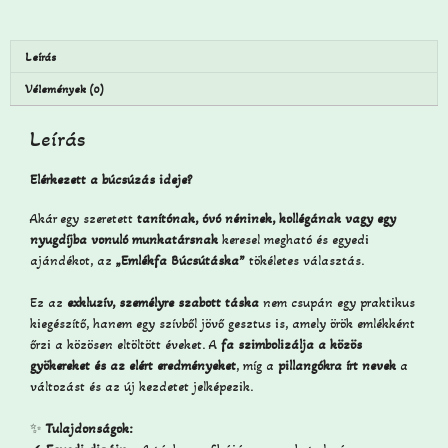
Leírás
Vélemények (0)
Leírás
Elérkezett a búcsúzás ideje?
Akár egy szeretett
tanítónak, óvó néninek, kollégának vagy egy
nyugdíjba vonuló munkatársnak
keresel megható és egyedi
ajándékot, az
„Emlékfa Búcsútáska”
tökéletes választás.
Ez az
exkluzív, személyre szabott táska
nem csupán egy praktikus
kiegészítő, hanem egy szívből jövő gesztus is, amely örök emlékként
őrzi a közösen eltöltött éveket. A
fa szimbolizálja a közös
gyökereket és az elért eredményeket
, míg a
pillangókra írt nevek
a
változást és az új kezdetet jelképezik.
✨
Tulajdonságok: