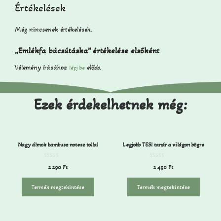
Értékelések
Még nincsenek értékelések.
„Emlékfa búcsútáska” értékelése elsőként
Vélemény írásához
előbb.
lépj be
Ezek érdekelhetnek még:
Nagy álmok bambusz notesz tollal
Legjobb TESI tanár a világon bögre
0
0
2 290
Ft
2 490
Ft
a
a
z
z
5
5
-
-
Termék megtekintése
Termék megtekintése
b
b
ő
ő
l
l