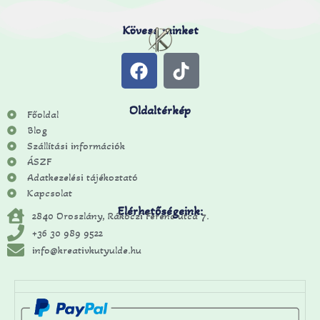
Kövess minket
Oldaltérkép
Főoldal
Blog
Szállítási információk
ÁSZF
Adatkezelési tájékoztató
Kapcsolat
Elérhetőségeink:
2840 Oroszlány, Rákóczi Ferenc utca 7.
+36 30 989 9522
info@kreativkutyulde.hu