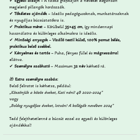
✔
Egyedi dizájn
– A táska grafikáján a neveket elegánsan
megjelenő pillangók hordozzák.
✔
Tökéletes ajándék
– Ideális pedagógusoknak, munkatársaknak
és nyugdíjas búcsúztatókra is.
✔
Praktikus méret
– Körülbelül
35×45 cm
, így mindennapi
használatra és különleges alkalmakra is ideális.
✔
Minőségi anyagok
–
Vízálló textil külső, 100% pamut bélés,
praktikus belső zsebbel.
✔
Kényelmes és tartós
– Puha, fényes füllel és
mágneszárral
ellátva.
✔
Személyre szabható
– Maximum
32 név
kérhető rá.
🎁
Extra személyre szabás:
Belső feliratot is kérhetsz, például:
„Köszönjük a közös éveket, Kati néni! 4B 2020-2024”
vagy
„Boldog nyugdíjas éveket, István! A kollégák nevében 2024”
Tedd felejthetetlenné a búcsút ezzel az egyedi és különleges
ajándékkal!