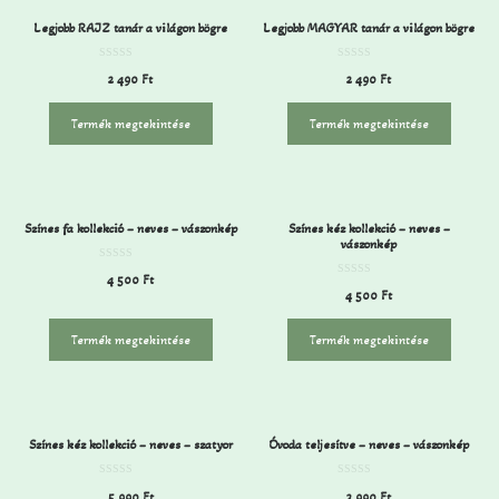
Legjobb RAJZ tanár a világon bögre
Legjobb MAGYAR tanár a világon bögre
0
0
2 490
Ft
2 490
Ft
a
a
z
z
5
5
-
-
Termék megtekintése
Termék megtekintése
b
b
ő
ő
l
l
Színes fa kollekció – neves – vászonkép
Színes kéz kollekció – neves –
vászonkép
0
4 500
Ft
a
0
z
4 500
Ft
a
5
z
-
5
b
-
ő
Termék megtekintése
Termék megtekintése
b
l
ő
l
Színes kéz kollekció – neves – szatyor
Óvoda teljesítve – neves – vászonkép
0
0
5 990
Ft
3 990
Ft
a
a