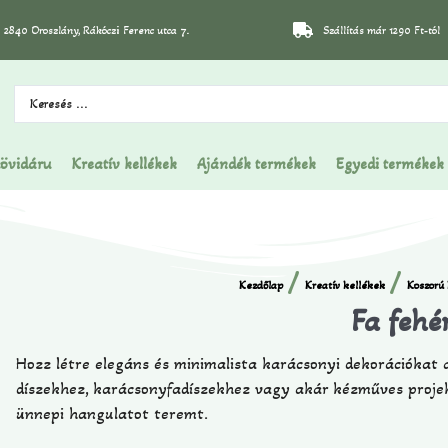
2840 Oroszlány, Rákóczi Ferenc utca 7.
Szállítás már 1290 Ft-tól
övidáru
Kreatív kellékek
Ajándék termékek
Egyedi termékek
/
/
Kezdőlap
Kreatív kellékek
Koszorú 
Fa fehér
Hozz létre elegáns és minimalista karácsonyi dekorációkat a
díszekhez, karácsonyfadíszekhez vagy akár kézműves projekt
ünnepi hangulatot teremt.