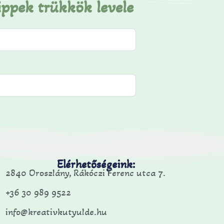
ippek trükkök levele
Elérhetőségeink:
2840 Oroszlány, Rákóczi Ferenc utca 7.
+36 30 989 9522
info@kreativkutyulde.hu