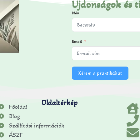
Újdonságok és t
Név
Email
Kérem a praktikákat
Oldaltérkép
Főoldal
Blog
Szállítási információk
ÁSZF