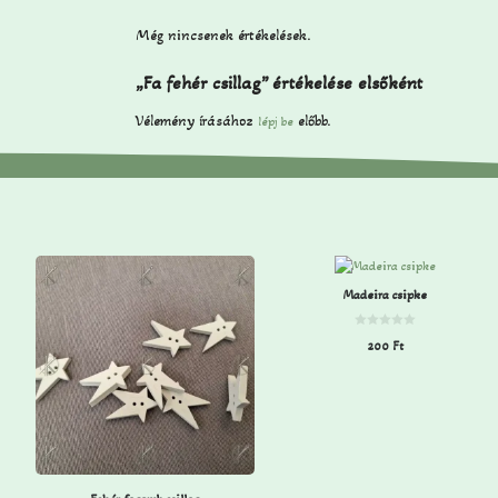
Még nincsenek értékelések.
„Fa fehér csillag” értékelése elsőként
Vélemény írásához
előbb.
lépj be
Madeira csipke
0
200
Ft
a
z
5
-
b
ő
l