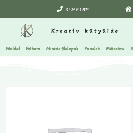
+36 30 989 9522
Kreatív kütyülde
Főoldal
Fiókom
Mintás filclapok
Panelek
Méteráru
R