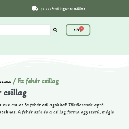
30.000Ft tól ingyenes szállítás
0
0
Ft
/ Fa fehér csillag
készítés
 csillag
 2×2 cm-es fa fehér csillagokkal! Tökéletesek apró
ekhez. A fehér szín és a csillag forma egyszerű, mégis