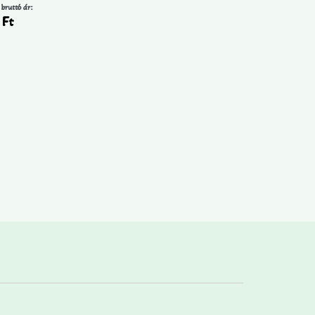
 bruttó ár:
0
Ft