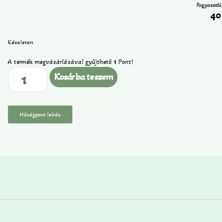
Fogyasztói
4
Készleten
A termék megvásárlásával gyűjthető
1
Pont!
Kosárba teszem
Hűségpont leírás