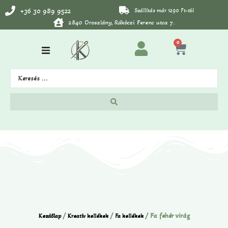
+36 30 989 9522
Szállítás már 1290 Ft-tól
2840 Oroszlány, Rákóczi Ferenc utca 7.
0
/
/
/ Fa fehér virág
Kezdőlap
Kreatív kellékek
Fa kellékek