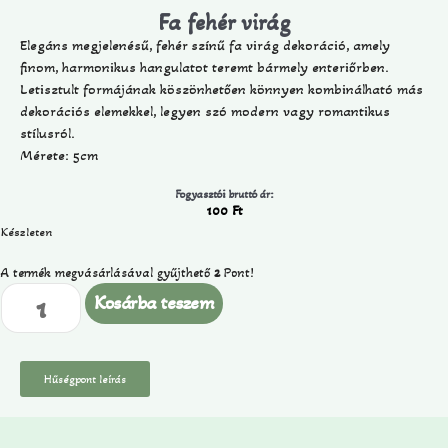
Fa fehér virág
Elegáns megjelenésű, fehér színű fa virág dekoráció, amely
finom, harmonikus hangulatot teremt bármely enteriőrben.
Letisztult formájának köszönhetően könnyen kombinálható más
dekorációs elemekkel, legyen szó modern vagy romantikus
stílusról.
Mérete: 5cm
Fogyasztói bruttó ár:
100
Ft
Készleten
A termék megvásárlásával gyűjthető
2
Pont!
Kosárba teszem
Hűségpont leírás