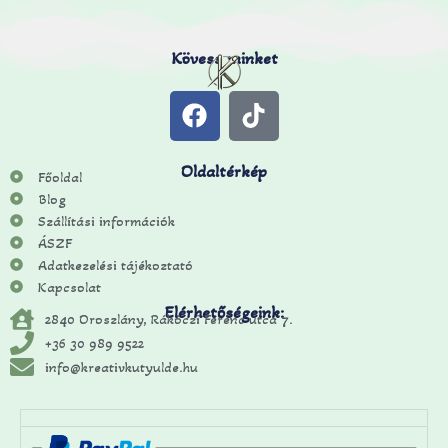
Kövess minket
Oldaltérkép
Főoldal
Blog
Szállítási információk
ÁSZF
Adatkezelési tájékoztató
Kapcsolat
Elérhetőségeink:
2840 Oroszlány, Rákóczi Ferenc utca 7.
+36 30 989 9522
info@kreativkutyulde.hu