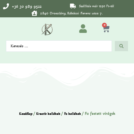
+36 30 989 9522
Szállítás már 1290 Ft-tól
2840 Oroszlány, Rákóczi Ferenc utca 7.
0
/
/
/ Fa festett virágok
Kezdőlap
Kreatív kellékek
Fa kellékek