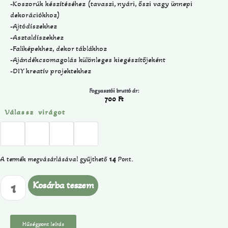
-Koszorúk készítéséhez (tavaszi, nyári, őszi vagy ünnepi
dekorációkhoz)
-Ajtódíszekhez
-Asztaldíszekhez
-Faliképekhez, dekor táblákhoz
-Ajándékcsomagolás különleges kiegészítőjeként
-DIY kreatív projektekhez
Fogyasztói bruttó ár:
700
Ft
Válassz virágot
A termék megvásárlásával gyűjthető
14
Pont.
Kosárba teszem
Hűségpont leírás