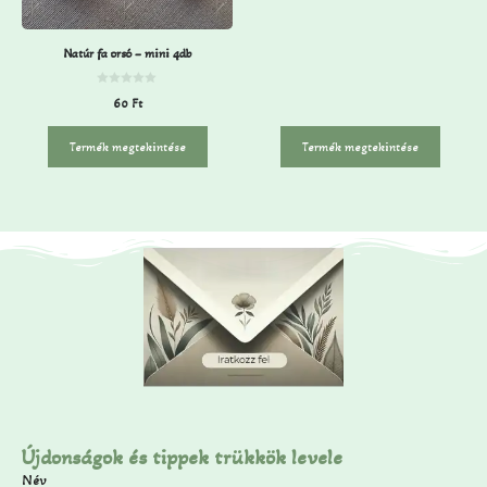
Natúr fa orsó – mini 4db
0
60
Ft
a
z
5
-
Termék megtekintése
Termék megtekintése
b
ő
l
Újdonságok és tippek trükkök levele
Név