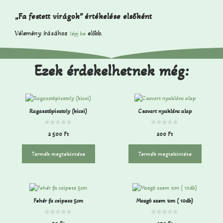
„Fa festett virágok” értékelése elsőként
Vélemény írásához
előbb.
lépj be
Ezek érdekelhetnek még:
Ragasztópisztoly (kicsi)
Csavart nyaklánc alap
0
0
2 500
Ft
200
Ft
a
a
z
z
5
5
-
-
Termék megtekintése
Termék megtekintése
b
b
ő
ő
l
l
Fehér fa csipesz 5cm
Mozgó szem 1cm ( 10db)
0
0