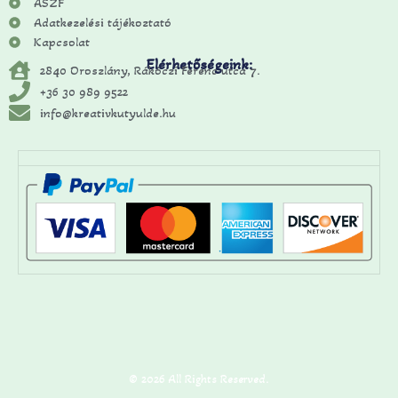
ÁSZF
Adatkezelési tájékoztató
Kapcsolat
Elérhetőségeink:
2840 Oroszlány, Rákóczi Ferenc utca 7.
+36 30 989 9522
info@kreativkutyulde.hu
© 2026 All Rights Reserved.