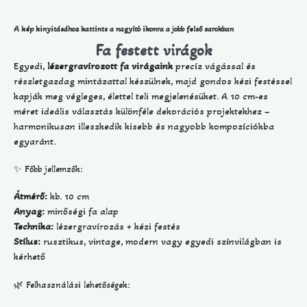
A kép kinyitásához kattints a nagyító ikonra a jobb felső sarokban
Fa festett virágok
Egyedi,
lézergravírozott fa virágaink
precíz vágással és
részletgazdag mintázattal készülnek, majd gondos kézi festéssel
kapják meg végleges, élettel teli megjelenésüket. A 10 cm-es
méret ideális választás különféle dekorációs projektekhez –
harmonikusan illeszkedik kisebb és nagyobb kompozíciókba
egyaránt.
✨ Főbb jellemzők:
Átmérő:
kb. 10 cm
Anyag:
minőségi fa alap
Technika:
lézergravírozás + kézi festés
Stílus:
rusztikus, vintage, modern vagy egyedi színvilágban is
kérhető
🌿 Felhasználási lehetőségek: