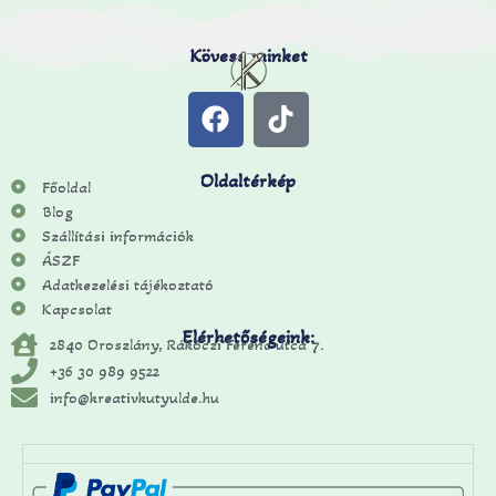
Kövess minket
Oldaltérkép
Főoldal
Blog
Szállítási információk
ÁSZF
Adatkezelési tájékoztató
Kapcsolat
Elérhetőségeink:
2840 Oroszlány, Rákóczi Ferenc utca 7.
+36 30 989 9522
info@kreativkutyulde.hu