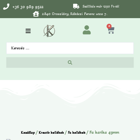
+36 30 989 9522
Szállítás már 1290 Ft-tól
2840 Oroszlány, Rákóczi Ferenc utca 7.
0
/
/
/ Fa karika 49mm
Kezdőlap
Kreatív kellékek
Fa kellékek