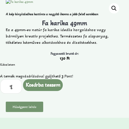
A kép kinyitásához kattints a nagyító ikonra a jobb felső sarokban
Fa karika 49mm
Ez a 49mm-es natúr fa karika ideális horgoláshoz vagy
bármilyen kreatív projekthez. Természetes fa alapanyag,
tökéletes kézműves alkotásokhoz és díszítésekhez.
Fogyasztói bruttó ár:
130
Ft
Készleten
A termék megvásárlásával gyűjthető
3
Pont!
Kosárba teszem
Hűségpont leírás