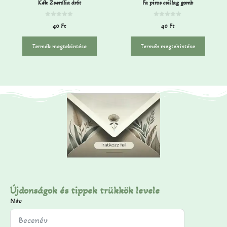
Kék Zsenília drót
Fa piros csillag gomb
0
0
40
Ft
40
Ft
a
a
z
z
5
5
-
-
Termék megtekintése
Termék megtekintése
b
b
ő
ő
l
l
Újdonságok és tippek trükkök levele
Név