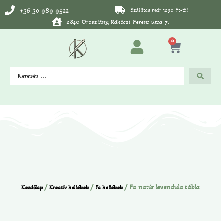
+36 30 989 9522
Szállítás már 1290 Ft-tól
2840 Oroszlány, Rákóczi Ferenc utca 7.
0
/
/
/ Fa natúr levendula tábla
Kezdőlap
Kreatív kellékek
Fa kellékek