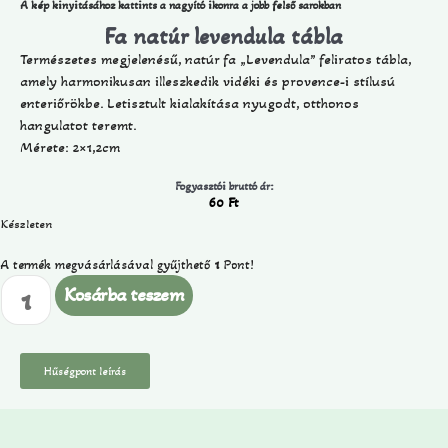
A kép kinyitásához kattints a nagyító ikonra a jobb felső sarokban
Fa natúr levendula tábla
Természetes megjelenésű, natúr fa „Levendula” feliratos tábla,
amely harmonikusan illeszkedik vidéki és provence-i stílusú
enteriőrökbe. Letisztult kialakítása nyugodt, otthonos
hangulatot teremt.
Mérete: 2×1,2cm
Fogyasztói bruttó ár:
60
Ft
Készleten
A termék megvásárlásával gyűjthető
1
Pont!
Kosárba teszem
Hűségpont leírás