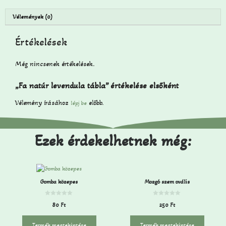
Vélemények (0)
Értékelések
Még nincsenek értékelések.
„Fa natúr levendula tábla” értékelése elsőként
Vélemény írásához
előbb.
lépj be
Ezek érdekelhetnek még:
Gomba közepes
Mozgó szem ovális
0
0
80
Ft
250
Ft
a
a
z
z
5
5
-
-
Termék megtekintése
Termék megtekintése
b
b