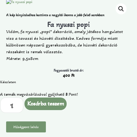
A kép kinyitásához kattints a nagyító ikonra a jobb felső sarokban
Fa nyuszi popi
Vidám, fa nyuszi „popi” dekoráció, amely játékos hangulatot
visz a tavaszi és húsvéti díszítésbe. Kedves formája miatt
különösen népszerű gyerekszobába, de húsvéti dekoráció
részeként is remek választás.
Mérete: 9,5x8cm
Fogyasztói bruttó ár:
400
Ft
Készleten
A termék megvásárlásával gyűjthető
8
Pont!
Kosárba teszem
Hűségpont leírás