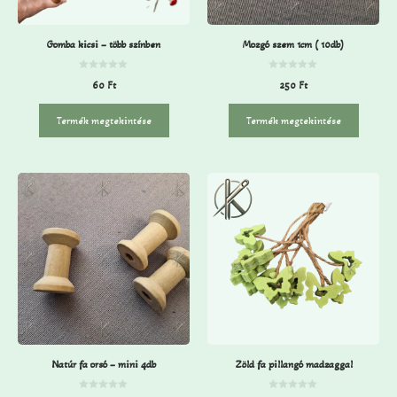
Gomba kicsi – több színben
Mozgó szem 1cm ( 10db)
0
0
60
Ft
250
Ft
a
a
z
z
5
5
-
-
Termék megtekintése
Termék megtekintése
b
b
ő
ő
l
l
Natúr fa orsó – mini 4db
Zöld fa pillangó madzaggal