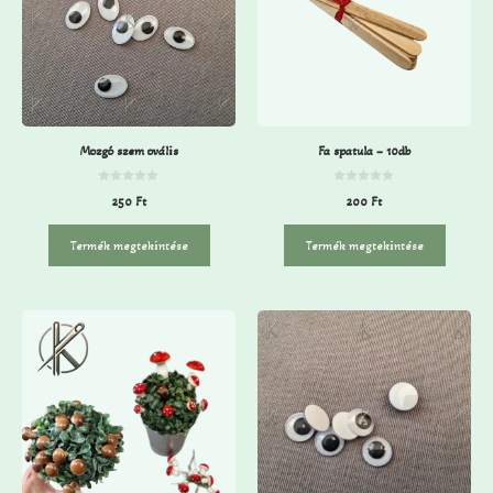
Mozgó szem ovális
Fa spatula – 10db
0
0
250
Ft
200
Ft
a
a
z
z
5
5
-
-
Termék megtekintése
Termék megtekintése
b
b
ő
ő
l
l