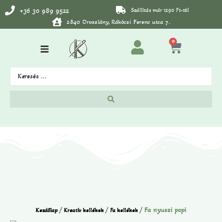
+36 30 989 9522
Szállítás már 1290 Ft-tól
2840 Oroszlány, Rákóczi Ferenc utca 7.
0
/
/
/ Fa nyuszi popi
Kezdőlap
Kreatív kellékek
Fa kellékek