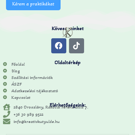
Kérem a praktikákat
Kövess minket
Oldaltérkép
Főoldal
Blog
Szállítási információk
ÁSZF
Adatkezelési tájékoztató
Kapcsolat
Elérhetőségeink:
2840 Oroszlány, Rákóczi Ferenc utca 7.
+36 30 989 9522
info@kreativkutyulde.hu