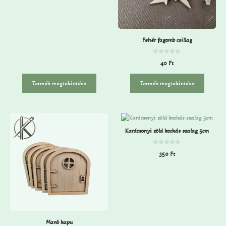
l
Fehér fagomb csillag
0
40
Ft
a
z
5
-
Termék megtekintése
Termék megtekintése
b
ő
l
Karácsonyi zöld kockás szalag 5cm
0
350
Ft
a
z
5
-
b
ő
l
Manó kapu