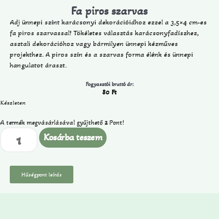
Fa piros szarvas
Adj ünnepi színt karácsonyi dekorációidhoz ezzel a 3,5×4 cm-es
fa piros szarvassal! Tökéletes választás karácsonyfadíszhez,
asztali dekorációhoz vagy bármilyen ünnepi kézműves
projekthez. A piros szín és a szarvas forma élénk és ünnepi
hangulatot áraszt.
Fogyasztói bruttó ár:
80
Ft
Készleten
A termék megvásárlásával gyűjthető
2
Pont!
Kosárba teszem
Hűségpont leírás