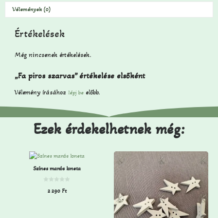
Vélemények (0)
Értékelések
Még nincsenek értékelések.
„Fa piros szarvas” értékelése elsőként
Vélemény írásához
előbb.
lépj be
Ezek érdekelhetnek még:
Színes manós loneta
0
2 290
Ft
a
z
5
-
b
ő