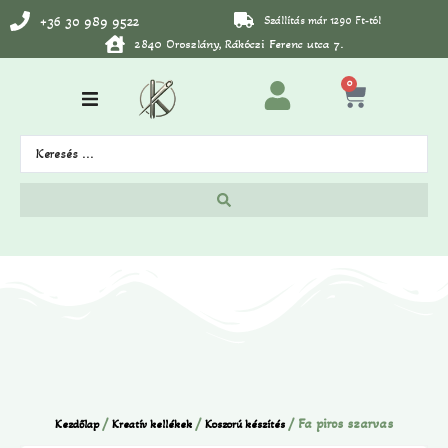
+36 30 989 9522
Szállítás már 1290 Ft-tól
2840 Oroszlány, Rákóczi Ferenc utca 7.
0
/
/
/ Fa piros szarvas
Kezdőlap
Kreatív kellékek
Koszorú készítés