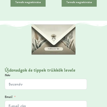
-
ő
Termék megtekintése
Termék megtekintése
b
l
ő
l
Újdonságok és tippek trükkök levele
Név
Email