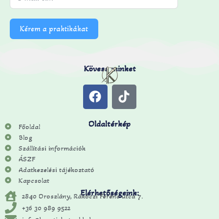
Kérem a praktikákat
Kövess minket
Oldaltérkép
Főoldal
Blog
Szállítási információk
ÁSZF
Adatkezelési tájékoztató
Kapcsolat
Elérhetőségeink:
2840 Oroszlány, Rákóczi Ferenc utca 7.
+36 30 989 9522