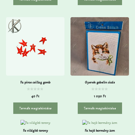
ő
ő
l
l
Fa piros csillag gomb
Gyerek gobelin cicás
0
0
40
Ft
1 090
Ft
a
a
z
z
5
5
-
-
Termék megtekintése
Termék megtekintése
b
b
ő
ő
l
l
Fa világító torony
Fa hajó kormány 2cm