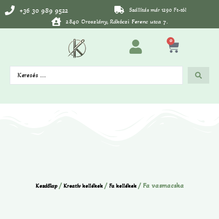
+36 30 989 9522
Szállítás már 1290 Ft-tól
2840 Oroszlány, Rákóczi Ferenc utca 7.
0
/
/
/ Fa vasmacska
Kezdőlap
Kreatív kellékek
Fa kellékek