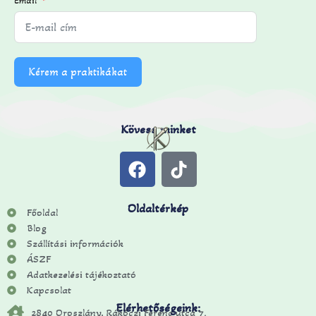
Email
Kérem a praktikákat
Kövess minket
Oldaltérkép
Főoldal
Blog
Szállítási információk
ÁSZF
Adatkezelési tájékoztató
Kapcsolat
Elérhetőségeink:
2840 Oroszlány, Rákóczi Ferenc utca 7.