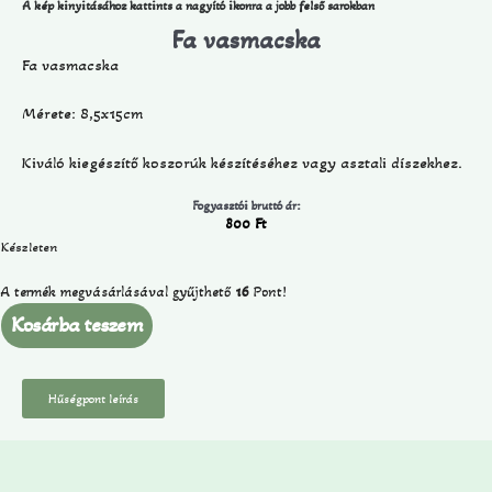
A kép kinyitásához kattints a nagyító ikonra a jobb felső sarokban
Fa vasmacska
Fa vasmacska
Mérete: 8,5x15cm
Kiváló kiegészítő koszorúk készítéséhez vagy asztali díszekhez.
Fogyasztói bruttó ár:
800
Ft
Készleten
A termék megvásárlásával gyűjthető
16
Pont!
Kosárba teszem
Hűségpont leírás