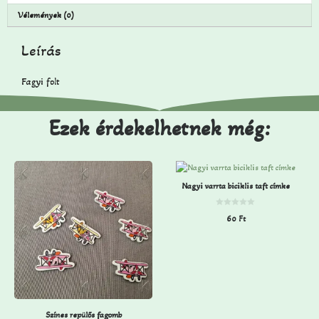
Vélemények (0)
Leírás
Fagyi folt
Ezek érdekelhetnek még:
Nagyi varrta biciklis taft címke
0
60
Ft
a
z
5
-
b
ő
l
Színes repülős fagomb