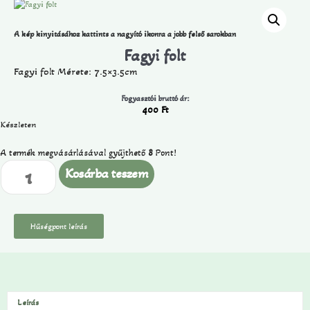
A kép kinyitásához kattints a nagyító ikonra a jobb felső sarokban
Fagyi folt
Fagyi folt Mérete: 7.5×3.5cm
Fogyasztói bruttó ár:
400
Ft
Készleten
A termék megvásárlásával gyűjthető
8
Pont!
Kosárba teszem
Hűségpont leírás
Leírás