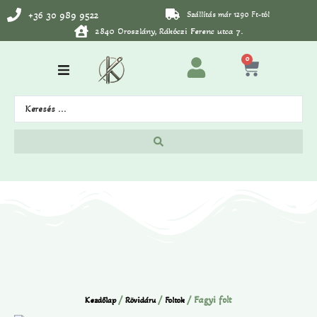
+36 30 989 9522
Szállítás már 1290 Ft-tól
2840 Oroszlány, Rákóczi Ferenc utca 7.
0
/
/
/ Fagyi folt
Kezdőlap
Rövidáru
Foltok