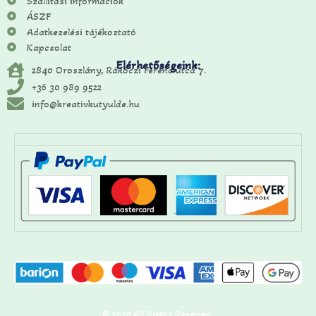
Szállítási információk
ÁSZF
Adatkezelési tájékoztató
Kapcsolat
Elérhetőségeink:
2840 Oroszlány, Rákóczi Ferenc utca 7.
+36 30 989 9522
info@kreativkutyulde.hu
© 2026 All Rights Reserved.