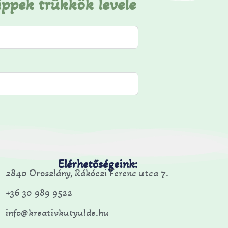
ippek trükkök levele
Elérhetőségeink:
2840 Oroszlány, Rákóczi Ferenc utca 7.
+36 30 989 9522
info@kreativkutyulde.hu