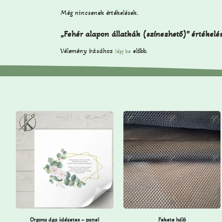
Még nincsenek értékelések.
„Fehér alapon állatkák (színezhető)” értékelé
Vélemény írásához
előbb.
lépj be
Orgona ága idézetes – panel
Fekete háló