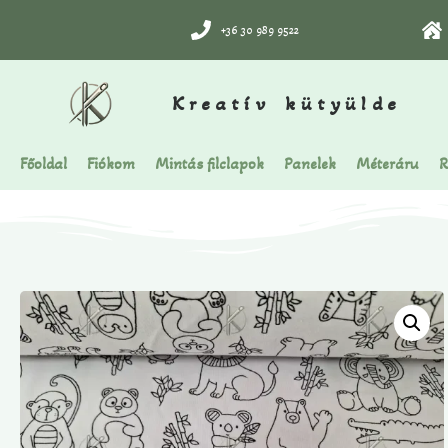
+36 30 989 9522
Kreatív kütyülde
Főoldal
Fiókom
Mintás filclapok
Panelek
Méteráru
R