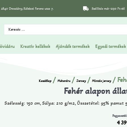
2840 Oroszlány, Rákóczi Ferenc utca 7.
Szállítás már 1290 Ft-tól
övidáru
Kreatív kellékek
Ajándék termékek
Egyedi termékek
/
/
/
/ Feh
Kezdőlap
Méteráru
Jersey
Mintás jersey
Fehér alapon álla
Szélesség: 150 cm, Súlya: 210 g/m2, Összetétel: 95% pamut 
Fogyasztói
4 3