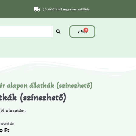
30.000Ft tól ingyenes szállítás
0
0
Ft
ér alapon állatkák (színezhető)
tkák (színezhető)
5% elasztán.
 bruttó ár:
90
Ft