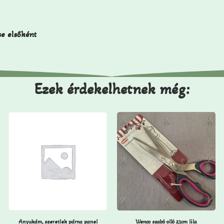
se elsőként
Ezek érdekelhetnek még:
Anyukám, szeretlek párna panel
Wenco szabó olló 23cm lila