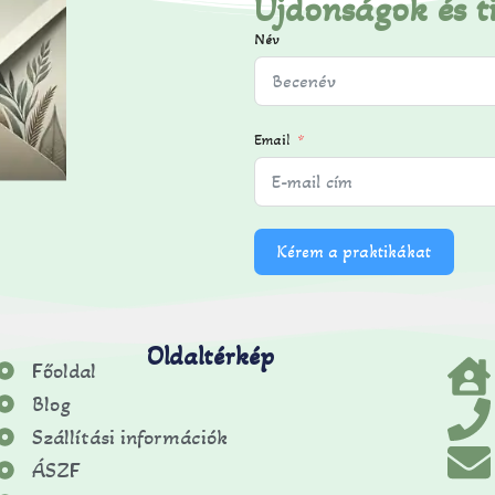
Újdonságok és t
Név
Email
Kérem a praktikákat
Oldaltérkép
Főoldal
Blog
Szállítási információk
ÁSZF