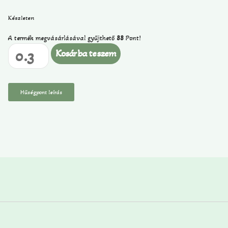
Készleten
A termék megvásárlásával gyűjthető
88
Pont!
Kosárba teszem
Hűségpont leírás