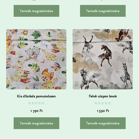
z
z
5
5
-
-
Termék megtekintése
Termék megtekintése
b
b
ő
ő
l
l
Kis állatkás pamutvászon
Fehér alapon lovak
0
0
1 790
Ft
1 590
Ft
a
a
z
z
5
5
-
-
Termék megtekintése
Termék megtekintése
b
b
ő
ő
l
l