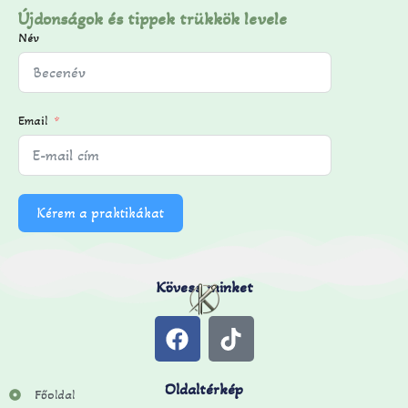
Újdonságok és tippek trükkök levele
Név
Email
Kérem a praktikákat
Kövess minket
Oldaltérkép
Főoldal