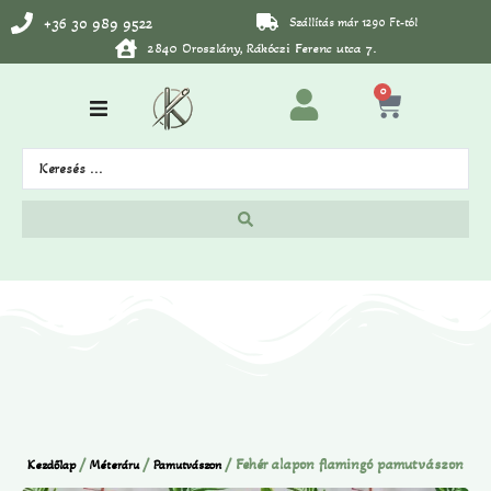
+36 30 989 9522
Szállítás már 1290 Ft-tól
2840 Oroszlány, Rákóczi Ferenc utca 7.
0
/
/
/ Fehér alapon flamingó pamutvászon
Kezdőlap
Méteráru
Pamutvászon