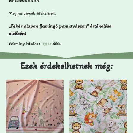
Értékelések
Még nincsenek értékelések.
„Fehér alapon flamingó pamutvászon” értékelése
elsőként
Vélemény írásához
előbb.
lépj be
Ezek érdekelhetnek még: