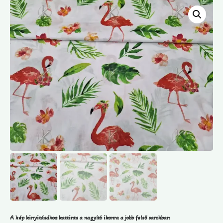
A kép kinyitásához kattints a nagyító ikonra a jobb felső sarokban