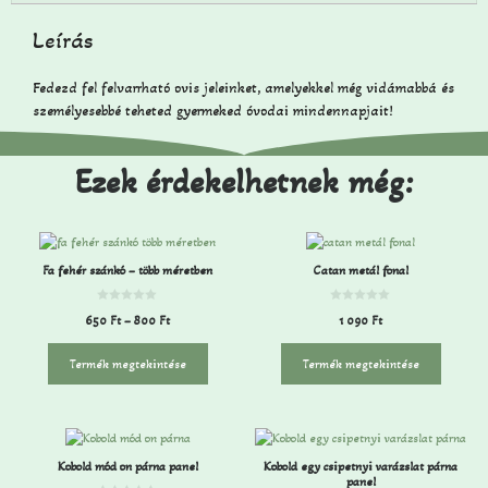
Leírás
Fedezd fel felvarrható ovis jeleinket, amelyekkel még vidámabbá és
személyesebbé teheted gyermeked óvodai mindennapjait!
Ezek érdekelhetnek még:
Fa fehér szánkó – több méretben
Catan metál fonal
0
0
650
Ft
–
800
Ft
1 090
Ft
a
a
z
z
5
5
-
-
Termék megtekintése
Termék megtekintése
b
b
ő
ő
l
l
Kobold mód on párna panel
Kobold egy csipetnyi varázslat párna
panel