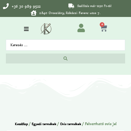
+36 30 989 9522
Szállítás már 1290 Ft-tól
2840 Oroszlány, Rákóczi Ferenc utca 7.
0
/
/
/ Felvarrható ovis jel
Kezdőlap
Egyedi termékek
Ovis termékek