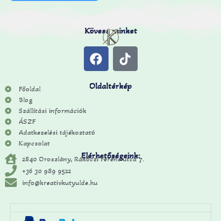
Kövess minket
Oldaltérkép
Főoldal
Blog
Szállítási információk
ÁSZF
Adatkezelési tájékoztató
Kapcsolat
Elérhetőségeink:
2840 Oroszlány, Rákóczi Ferenc utca 7.
+36 30 989 9522
info@kreativkutyulde.hu