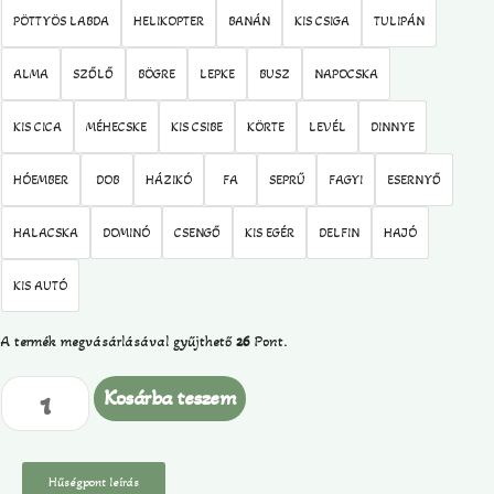
PÖTTYÖS LABDA
HELIKOPTER
BANÁN
KIS CSIGA
TULIPÁN
ALMA
SZŐLŐ
BÖGRE
LEPKE
BUSZ
NAPOCSKA
KIS CICA
MÉHECSKE
KIS CSIBE
KÖRTE
LEVÉL
DINNYE
HÓEMBER
DOB
HÁZIKÓ
FA
SEPRŰ
FAGYI
ESERNYŐ
HALACSKA
DOMINÓ
CSENGŐ
KIS EGÉR
DELFIN
HAJÓ
KIS AUTÓ
A termék megvásárlásával gyűjthető
26
Pont.
Kosárba teszem
Hűségpont leírás