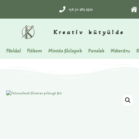
+36 30 989 9522
Kreatív kütyülde
Főoldal
Fiókom
Mintás filclapok
Panelek
Méteráru
R