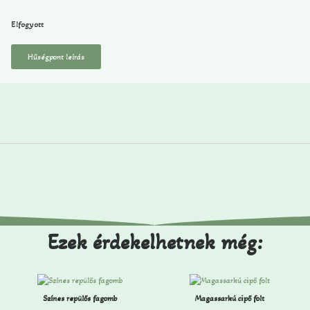
Elfogyott
Hűségpont leírás
Ezek érdekelhetnek még:
Színes repülős fagomb
Magassarkú cipő folt