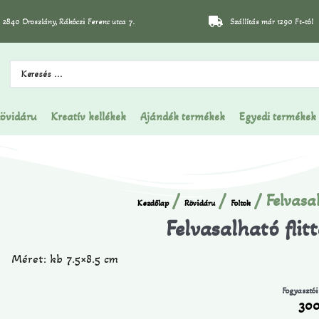
2840 Oroszlány, Rákóczi Ferenc utca 7.
Szállítás már 1290 Ft-tól
övidáru
Kreatív kellékek
Ajándék termékek
Egyedi termékek
/
/
/ Felvasal
Kezdőlap
Rövidáru
Foltok
Felvasalható flitt
Méret: kb 7.5×8.5 cm
Fogyasztói
30