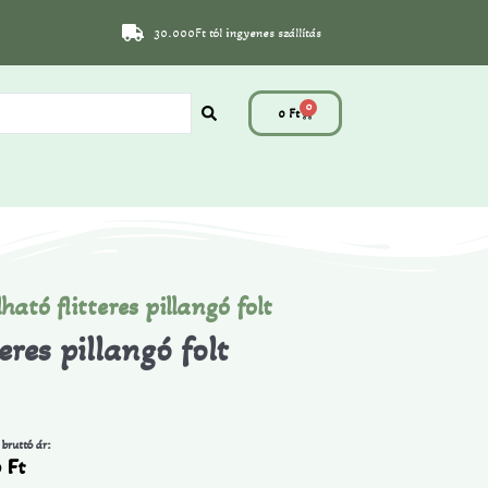
30.000Ft tól ingyenes szállítás
0
0
Ft
ható flitteres pillangó folt
eres pillangó folt
 bruttó ár:
0
Ft