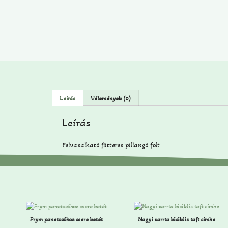
Leírás
Vélemények (0)
Leírás
Felvasalható flitteres pillangó folt
Prym panetozóhoz csere betét
Nagyi varrta biciklis taft címke