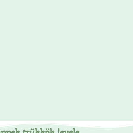
ippek trükkök levele