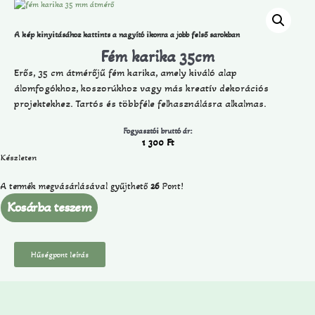
A kép kinyitásához kattints a nagyító ikonra a jobb felső sarokban
Fém karika 35cm
Erős, 35 cm átmérőjű fém karika, amely kiváló alap
álomfogókhoz, koszorúkhoz vagy más kreatív dekorációs
projektekhez. Tartós és többféle felhasználásra alkalmas.
Fogyasztói bruttó ár:
1 300
Ft
Készleten
A termék megvásárlásával gyűjthető
26
Pont!
Kosárba teszem
Hűségpont leírás