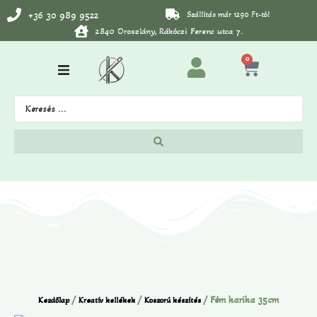
+36 30 989 9522
Szállítás már 1290 Ft-tól
2840 Oroszlány, Rákóczi Ferenc utca 7.
0
/
/
/ Fém karika 35cm
Kezdőlap
Kreatív kellékek
Koszorú készítés