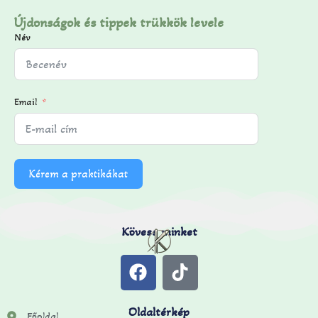
Újdonságok és tippek trükkök levele
Név
Email
Kérem a praktikákat
Kövess minket
Oldaltérkép
Főoldal