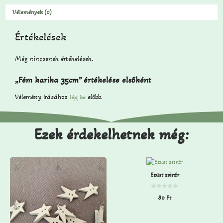
Vélemények (0)
Értékelések
Még nincsenek értékelések.
„Fém karika 35cm” értékelése elsőként
Vélemény írásához
előbb.
lépj be
Ezek érdekelhetnek még:
Ezüst zsinór
0
80
Ft
a
z
5
-
b