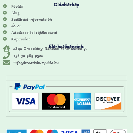
Oldaltérkép
Főoldal
Blog
Szállítási információk
ÁSZF
Adatkezelési tájékoztató
Kapcsolat
Elérhetőségeink:
2840 Oroszlány, Rákóczi Ferenc utca 7.
+36 30 989 9522
info@kreativkutyulde.hu