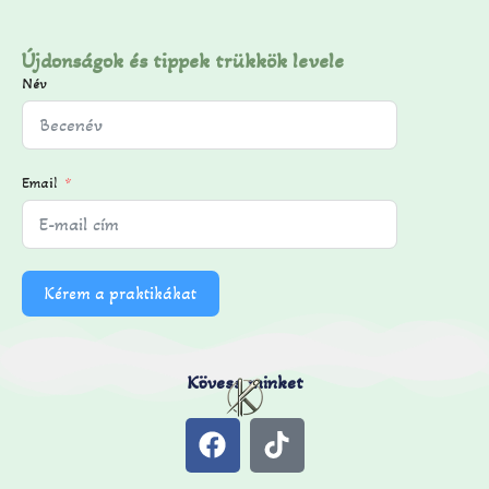
Újdonságok és tippek trükkök levele
Név
Email
Kérem a praktikákat
Kövess minket