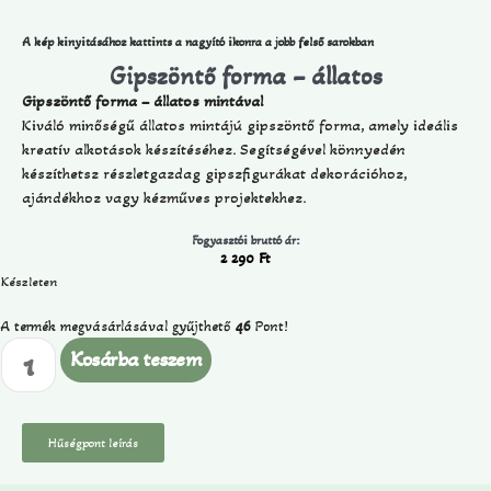
A kép kinyitásához kattints a nagyító ikonra a jobb felső sarokban
Gipszöntő forma – állatos
Gipszöntő forma – állatos mintával
Kiváló minőségű állatos mintájú gipszöntő forma, amely ideális
kreatív alkotások készítéséhez. Segítségével könnyedén
készíthetsz részletgazdag gipszfigurákat dekorációhoz,
ajándékhoz vagy kézműves projektekhez.
Fogyasztói bruttó ár:
2 290
Ft
Készleten
A termék megvásárlásával gyűjthető
46
Pont!
Kosárba teszem
Hűségpont leírás