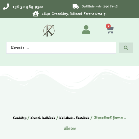
+36 30 989 9522
Szállítás már 1290 Ft-tól
2840 Oroszlány, Rákóczi Ferenc utca 7.
0
/
/
/ Gipszöntő forma –
Kezdőlap
Kreatív kellékek
Kellékek - Festékek
állatos