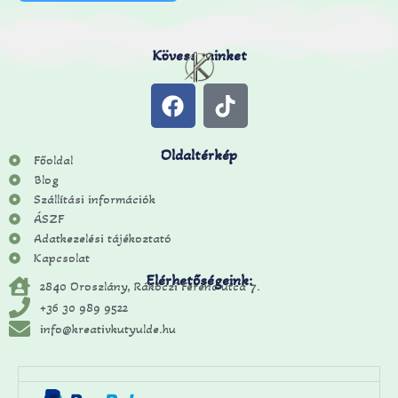
Kövess minket
Oldaltérkép
Főoldal
Blog
Szállítási információk
ÁSZF
Adatkezelési tájékoztató
Kapcsolat
Elérhetőségeink:
2840 Oroszlány, Rákóczi Ferenc utca 7.
+36 30 989 9522
info@kreativkutyulde.hu