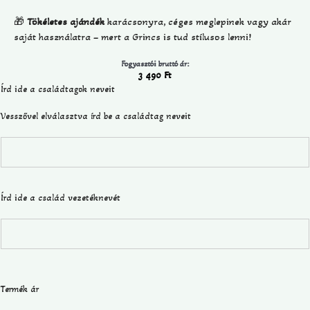
🎁
Tökéletes ajándék
karácsonyra, céges meglepinek vagy akár
saját használatra – mert a Grincs is tud stílusos lenni!
Fogyasztói bruttó ár:
3 490
Ft
Írd ide a családtagok neveit
Vesszővel elválasztva írd be a családtag neveit
Írd ide a család vezetéknevét
Termék ár