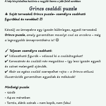
A kép kinyitásához kattints a nagyító ikonra a jobb felső sarokban
Grincs családi puzzle
🎄
Saját tervezésű Grincs puzzle– személyre szabható
figurákkal és nevekkel!
🎁
Készülj az ünnepekre egy igazán különleges, egyedi tervezésű
Grincs puzzle
, amely garantáltan mosolyt csal az arcokra – még
a legnagyobb ünneprontókéra is! 😄
🖌️
Teljesen személyre szabható
:
✔️ Választható figurák – válaszd ki a családtagokat!
✔️ Keresztnév és családi név megadása – így lesz igazán egyedi
és szívet melengető ajándék.
✔️ Akár az egész család szerepelhet rajta – a Grincs-stílusú
illusztrációk garantáltan egyediek és mókásak!
Minőségi puzzle
:
• 120db
• A4-es méretben
• Tartós, élénk színek – nem kopik, nem fakul