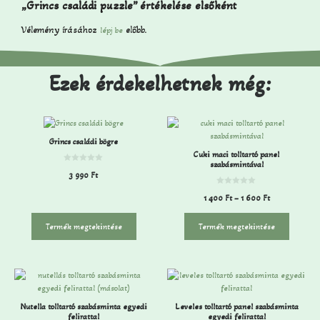
„Grincs családi puzzle” értékelése elsőként
Vélemény írásához
előbb.
lépj be
Ezek érdekelhetnek még:
Grincs családi bögre
Cuki maci tolltartó panel
szabásmintával
0
3 990
Ft
a
z
5
0
1 400
Ft
–
1 600
Ft
-
a
b
z
ő
5
l
-
Termék megtekintése
Termék megtekintése
b
ő
l
Nutella tolltartó szabásminta egyedi
Leveles tolltartó panel szabásminta
felirattal
egyedi felirattal