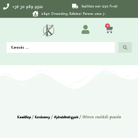
+36 30 989 9522
Szállítás már 1290 Ft-tól
2840 Oroszlány, Rákóczi Ferenc utca 7.
0
/
/
/ Grincs családi puzzle
Kezdőlap
Karácsony
Ajándéktárgyak