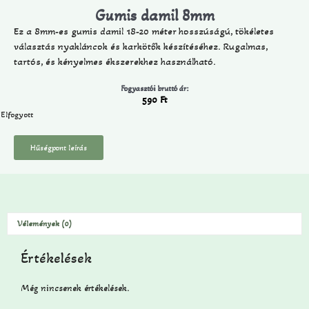
Gumis damil 8mm
Ez a 8mm-es gumis damil 18-20 méter hosszúságú, tökéletes
választás nyakláncok és karkötők készítéséhez. Rugalmas,
tartós, és kényelmes ékszerekhez használható.
Fogyasztói bruttó ár:
590
Ft
Elfogyott
Hűségpont leírás
Vélemények (0)
Értékelések
Még nincsenek értékelések.