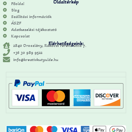
Oldaltérkép
Főoldal
Blog
Szállítási információk
ÁSZF
Adatkezelési tájékoztató
Kapcsolat
Elérhetőségeink:
2840 Oroszlány, Rákóczi Ferenc utca 7.
+36 30 989 9522
info@kreativkutyulde.hu