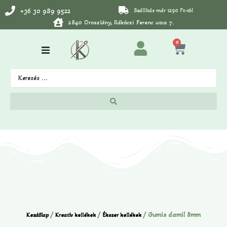
+36 30 989 9522
Szállítás már 1290 Ft-tól
2840 Oroszlány, Rákóczi Ferenc utca 7.
0
/
/
/ Gumis damil 8mm
Kezdőlap
Kreatív kellékek
Ékszer kellékek