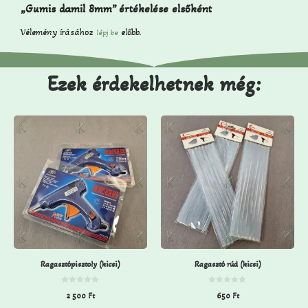
„Gumis damil 8mm” értékelése elsőként
Vélemény írásához
előbb.
lépj be
Ezek érdekelhetnek még:
Ragasztópisztoly (kicsi)
Ragasztó rúd (kicsi)
0
0
2 500
Ft
650
Ft
a
a
z
z