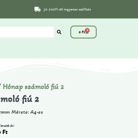
30.000Ft tól ingyenes szállítás
0
0
Ft
 Hónap számoló fiú 2
moló fiú 2
: 1mm Mérete: A4-es
 bruttó ár:
0
Ft