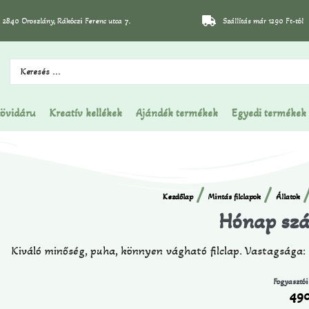
2840 Oroszlány, Rákóczi Ferenc utca 7.
Szállítás már 1290 Ft-tól
övidáru
Kreatív kellékek
Ajándék termékek
Egyedi termékek
/
/
/
Kezdőlap
Mintás filclapok
Állatok
Hónap szá
Kiváló minőség, puha, könnyen vágható filclap. Vastagsága
Fogyasztói
49