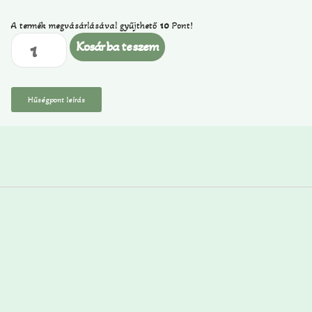
A termék megvásárlásával gyűjthető
10
Pont!
Kosárba teszem
Hűségpont leírás