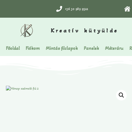
+36 30 989 9522
Kreatív kütyülde
Főoldal
Fiókom
Mintás filclapok
Panelek
Méteráru
R