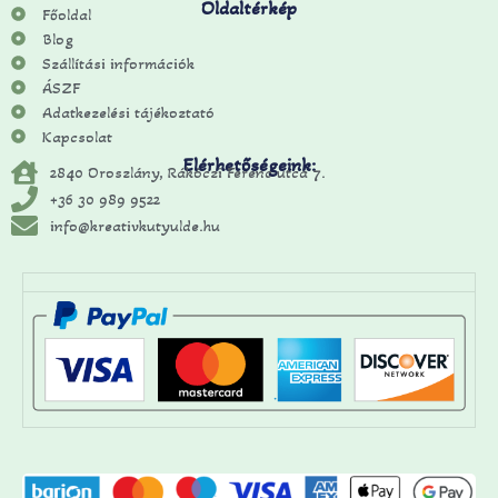
Oldaltérkép
Főoldal
Blog
Szállítási információk
ÁSZF
Adatkezelési tájékoztató
Kapcsolat
Elérhetőségeink:
2840 Oroszlány, Rákóczi Ferenc utca 7.
+36 30 989 9522
info@kreativkutyulde.hu