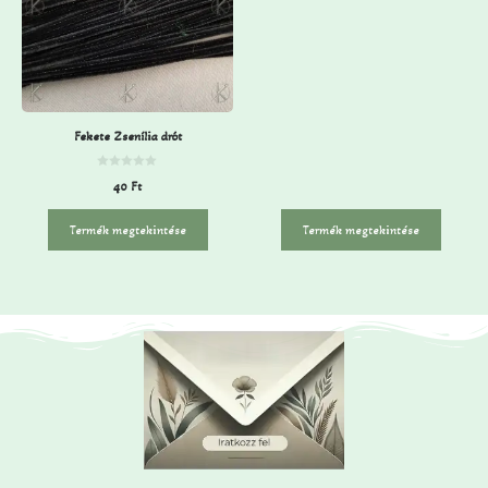
z
5
-
b
ő
l
Fekete Zsenília drót
0
40
Ft
a
z
5
-
Termék megtekintése
Termék megtekintése
b
ő
l