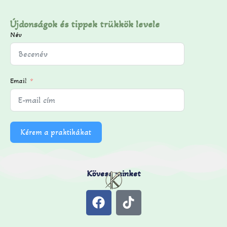
Újdonságok és tippek trükkök levele
Név
Email
Kérem a praktikákat
Kövess minket