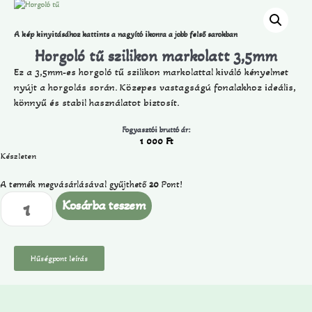
A kép kinyitásához kattints a nagyító ikonra a jobb felső sarokban
Horgoló tű szilikon markolatt 3,5mm
Ez a 3,5mm-es horgoló tű szilikon markolattal kiváló kényelmet
nyújt a horgolás során. Közepes vastagságú fonalakhoz ideális,
könnyű és stabil használatot biztosít.
Fogyasztói bruttó ár:
1 000
Ft
Készleten
A termék megvásárlásával gyűjthető
20
Pont!
Kosárba teszem
Hűségpont leírás