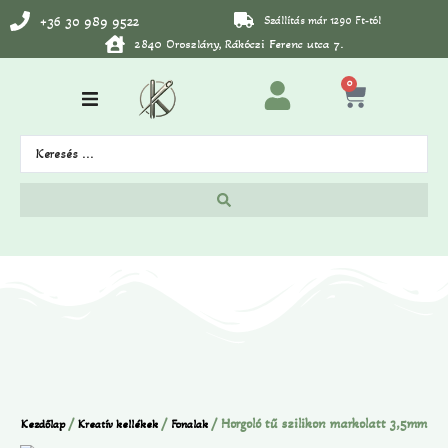
+36 30 989 9522
Szállítás már 1290 Ft-tól
2840 Oroszlány, Rákóczi Ferenc utca 7.
0
/
/
/ Horgoló tű szilikon markolatt 3,5mm
Kezdőlap
Kreatív kellékek
Fonalak