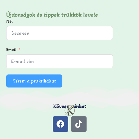
Újdonságok és tippek trükkök levele
Név
Email
Kérem a praktikákat
Kövess minket