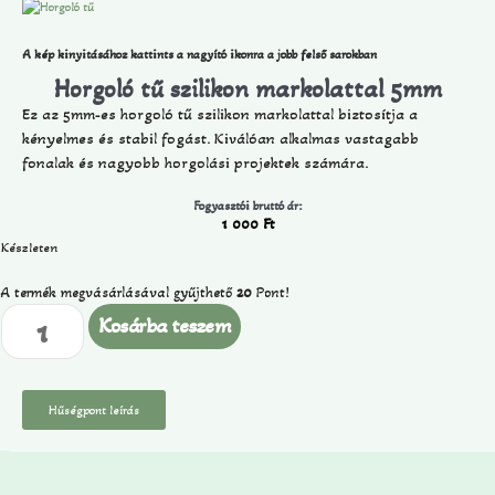
A kép kinyitásához kattints a nagyító ikonra a jobb felső sarokban
Horgoló tű szilikon markolattal 5mm
Ez az 5mm-es horgoló tű szilikon markolattal biztosítja a
kényelmes és stabil fogást. Kiválóan alkalmas vastagabb
fonalak és nagyobb horgolási projektek számára.
Fogyasztói bruttó ár:
1 000
Ft
Készleten
A termék megvásárlásával gyűjthető
20
Pont!
Kosárba teszem
Hűségpont leírás