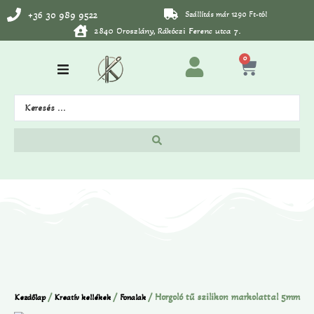
+36 30 989 9522
Szállítás már 1290 Ft-tól
2840 Oroszlány, Rákóczi Ferenc utca 7.
0
/
/
/ Horgoló tű szilikon markolattal 5mm
Kezdőlap
Kreatív kellékek
Fonalak