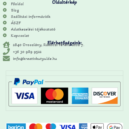
Oldaltérkép
Főoldal
Blog
Szállítási információk
ÁSZF
Adatkezelési tájékoztató
Kapcsolat
Elérhetőségeink:
2840 Oroszlány, Rákóczi Ferenc utca 7.
+36 30 989 9522
info@kreativkutyulde.hu