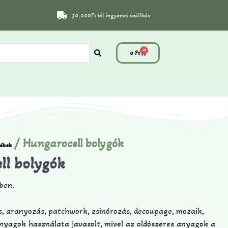
30.000Ft tól ingyenes szállítás
0
0
Ft
/ Hungarocell bolygók
lékek
ll bolygók
kben
.
s, aranyozás, patchwork, zsinórozás, decoupage, mozaik,
nyagok használata javasolt, mivel az oldószeres anyagok a