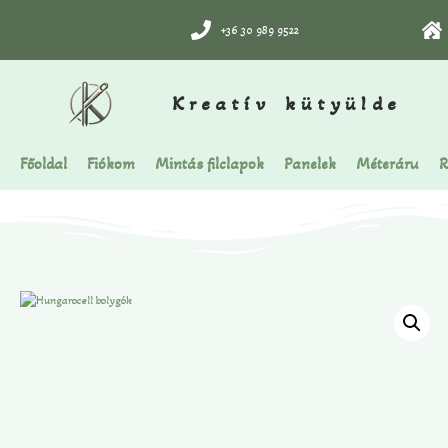
+36 30 989 9522
Kreatív kütyülde
Főoldal
Fiókom
Mintás filclapok
Panelek
Méteráru
R