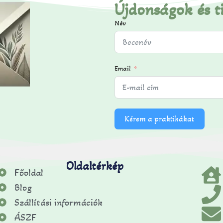
Újdonságok és t
Név
Email
Kérem a praktikákat
Oldaltérkép
Főoldal
Blog
Szállítási információk
ÁSZF