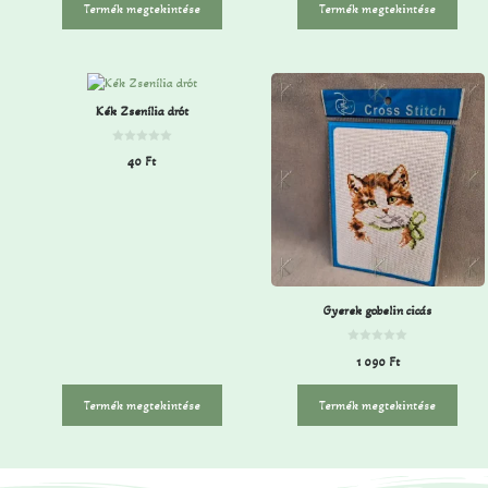
Termék megtekintése
Termék megtekintése
b
b
ő
ő
l
l
Kék Zsenília drót
0
40
Ft
a
z
5
-
b
ő
l
Gyerek gobelin cicás
0
1 090
Ft
a
z
5
-
Termék megtekintése
Termék megtekintése
b
ő
l