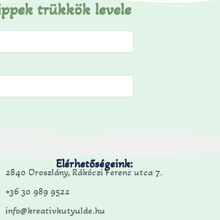
ippek trükkök levele
Elérhetőségeink:
2840 Oroszlány, Rákóczi Ferenc utca 7.
+36 30 989 9522
info@kreativkutyulde.hu