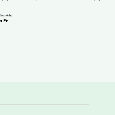
 bruttó ár:
90
Ft