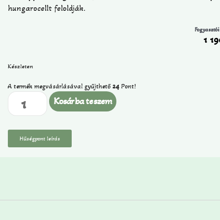
hungarocellt feloldják.
Fogyasztói
1 1
Készleten
A termék megvásárlásával gyűjthető
24
Pont!
Kosárba teszem
Hűségpont leírás