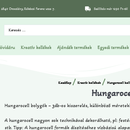
2840 Oroszlány, Rákóczi Ferenc utca 7.
Szállítás már 1290 Ft-tól
övidáru
Kreatív kellékek
Ajándék termékek
Egyedi termékek
/
/
Kezdőlap
Kreatív kellékek
Hungarocell kel
Hungaroce
Hungarocell bolygók – 3db-os kiszerelés, különböző mérete
A hungarocell nagyon sok technikával dekorálható, pl: festé
stb. Tipp:
A hungarocell formák díszítéséhez vízbázisú alapa