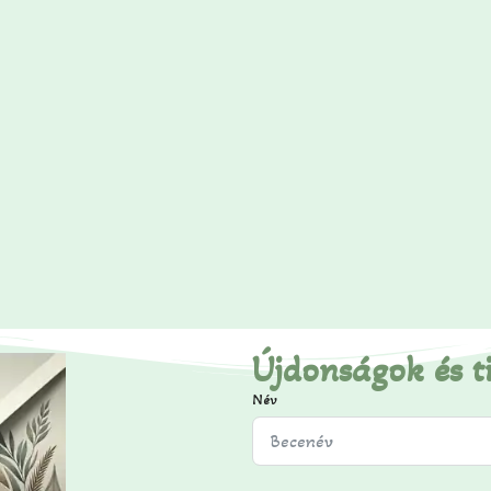
Újdonságok és t
Név