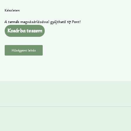
Készleten
A termék megvásárlásával gyűjthető
17
Pont!
Kosárba teszem
Hűségpont leírás