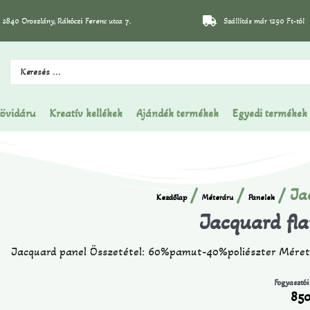
2840 Oroszlány, Rákóczi Ferenc utca 7.
Szállítás már 1290 Ft-tól
övidáru
Kreatív kellékek
Ajándék termékek
Egyedi termékek
/
/
/ Ja
Kezdőlap
Méteráru
Panelek
Jacquard fl
Jacquard panel Összetétel: 60%pamut-40%poliészter Mére
Fogyasztói
85