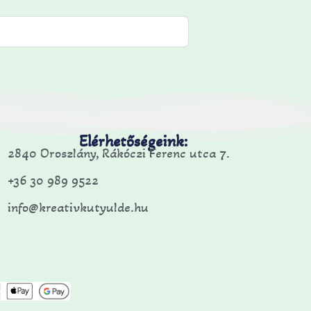
Elérhetőségeink:
2840 Oroszlány, Rákóczi Ferenc utca 7.
+36 30 989 9522
info@kreativkutyulde.hu