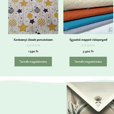
Karácsonyi díszek pamutvászon
Egyszínű steppelt vízlepergető
0
0
1 590
Ft
3 400
Ft
a
a
z
z
5
5
-
-
Termék megtekintése
Termék megtekintése
b
b
ő
ő
l
l