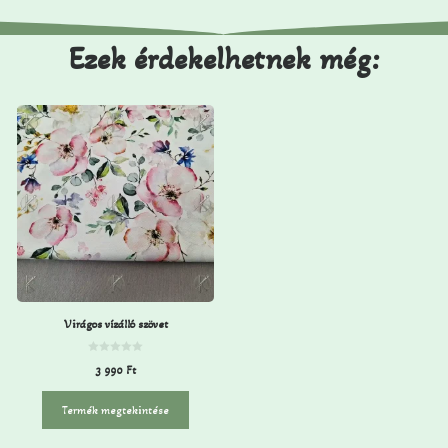
Ezek érdekelhetnek még:
Virágos vízálló szövet
0
3 990
Ft
a
z
5
-
Termék megtekintése
b
ő
l