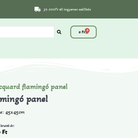
30.000Ft tól ingyenes szállítás
0
0
Ft
cquard flamingó panel
amingó panel
te: 45x45cm
 bruttó ár:
0
Ft