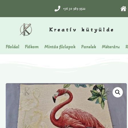
+36 30 989 9522
Kreatív kütyülde
Főoldal
Fiókom
Mintás filclapok
Panelek
Méteráru
R