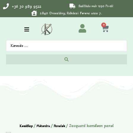
+36 30 989 9522
Szállítás már 1290 Ft-tól
2840 Oroszlány, Rákóczi Ferenc utca 7.
0
/
/
/ Jacquard kaméleon panel
Kezdőlap
Méteráru
Panelek