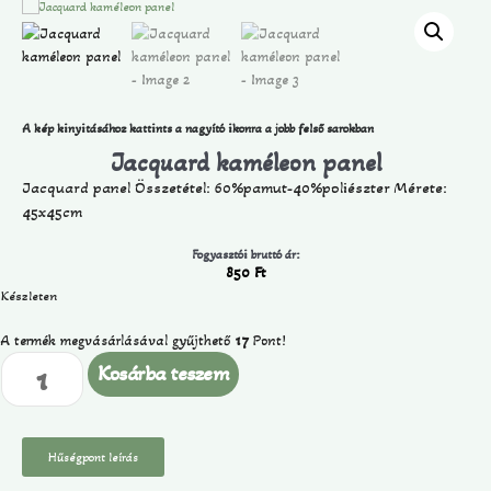
A kép kinyitásához kattints a nagyító ikonra a jobb felső sarokban
Jacquard kaméleon panel
Jacquard panel Összetétel: 60%pamut-40%poliészter Mérete:
45x45cm
Fogyasztói bruttó ár:
850
Ft
Készleten
A termék megvásárlásával gyűjthető
17
Pont!
Kosárba teszem
Hűségpont leírás