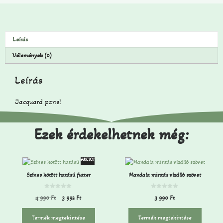
Leírás
Vélemények (0)
Leírás
Jacquard panel
Ezek érdekelhetnek még:
AKCIÓ!
Színes kötött hatású futter
Mandala mintás vízálló szövet
0
0
4 990
Ft
3 992
Ft
3 990
Ft
a
a
z
z
5
5
-
-
Termék megtekintése
Termék megtekintése
b
b