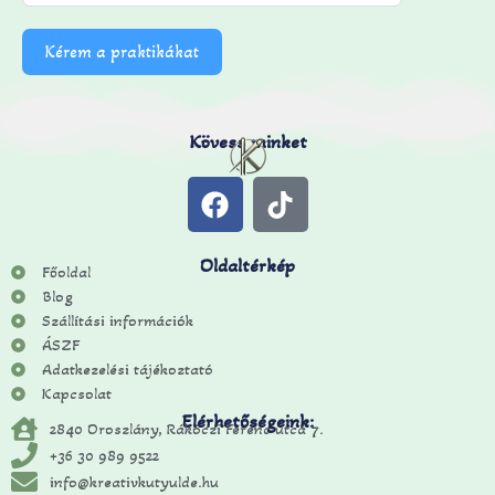
Kérem a praktikákat
Kövess minket
Oldaltérkép
Főoldal
Blog
Szállítási információk
ÁSZF
Adatkezelési tájékoztató
Kapcsolat
Elérhetőségeink:
2840 Oroszlány, Rákóczi Ferenc utca 7.
+36 30 989 9522
info@kreativkutyulde.hu