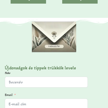
ő
ő
l
l
Újdonságok és tippek trükkök levele
Név
Email