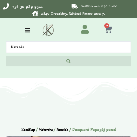
+36 30 989 9522
Szállítás már 1290 Ft-tól
2840 Oroszlány, Rákóczi Ferenc utca 7.
0
/
/
/ Jacquard Papagáj panel
Kezdőlap
Méteráru
Panelek