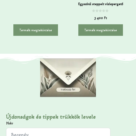
Egyszínű steppelt vízlepergető
0
3 400
Ft
a
z
5
-
Termék megtekintése
Termék megtekintése
b
ő
l
Újdonságok és tippek trükkök levele
Név