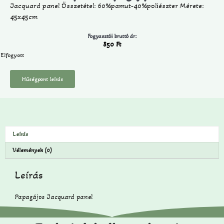
Jacquard panel Összetétel: 60%pamut-40%poliészter Mérete:
45x45cm
Fogyasztói bruttó ár:
850
Ft
Elfogyott
Hűségpont leírás
Leírás
Vélemények (0)
Leírás
Papagájos Jacquard panel