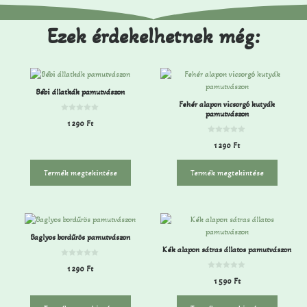
Ezek érdekelhetnek még:
Bébi állatkák pamutvászon
Fehér alapon vicsorgó kutyák
pamutvászon
0
1 290
Ft
a
z
5
0
1 290
Ft
-
a
b
z
ő
5
l
-
Termék megtekintése
Termék megtekintése
b
ő
l
Baglyos bordűrös pamutvászon
Kék alapon sátras állatos pamutvászon
0
1 290
Ft
a
0
z
1 590
Ft
a
5
z
-
5
b
-
ő