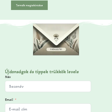
5
-
Termék megtekintése
b
ő
l
Újdonságok és tippek trükkök levele
Név
Email