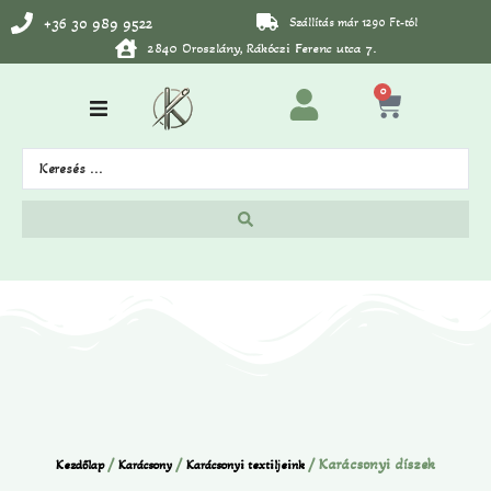
+36 30 989 9522
Szállítás már 1290 Ft-tól
2840 Oroszlány, Rákóczi Ferenc utca 7.
0
/
/
/ Karácsonyi díszek
Kezdőlap
Karácsony
Karácsonyi textiljeink