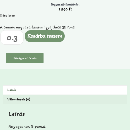
Fogyasztói bruttó ár:
1 590
Ft
Készleten
A termék megvásárlásával gyűjthető
32
Pont!
Kosárba teszem
Hűségpont leírás
Leírás
Vélemények (0)
Leírás
Anyaga: 100% pamut,