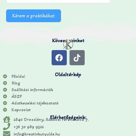
Kérem a praktikákat
Kövess minket
Oldaltérkép
Főoldal
Blog
Szállítási információk
ÁSZF
Adatkezelési tájékoztató
Kapcsolat
Elérhetőségeink:
2840 Oroszlány, Rákóczi Ferenc utca 7.
+36 30 989 9522
info@kreativkutyulde.hu