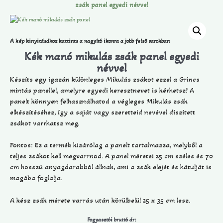
zsák panel egyedi névvel
A kép kinyitásához kattints a nagyító ikonra a jobb felső sarokban
Kék manó mikulás zsák panel egyedi
névvel
Készíts egy igazán különleges Mikulás zsákot ezzel a Grincs
mintás panellel, amelyre egyedi keresztnevet is kérhetsz! A
panelt könnyen felhasználhatod a végleges Mikulás zsák
elkészítéséhez, így a saját vagy szeretteid nevével díszített
zsákot varrhatsz meg.
Fontos: Ez a termék kizárólag a panelt tartalmazza, melyből a
teljes zsákot kell megvarrnod. A panel méretei 25 cm széles és 70
cm hosszú anyagdarabból állnak, ami a zsák elejét és hátulját is
magába foglalja.
A kész zsák mérete varrás után körülbelül 25 x 35 cm lesz.
Fogyasztói bruttó ár: