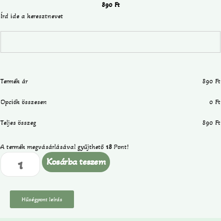
890
Ft
Írd ide a keresztnevet
Termék ár
890
Ft
Opciók összesen
0
Ft
Teljes összeg
890
Ft
A termék megvásárlásával gyűjthető
18
Pont!
Kosárba teszem
Hűségpont leírás