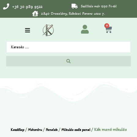
+36 30 989 9522
Szállítás már 1290 Ft-tól
2840 Oroszlány, Rákóczi Ferenc utca 7.
0
/
/
/
/ Kék manó mikulás
Kezdőlap
Méteráru
Panelek
Mikulás zsák panel