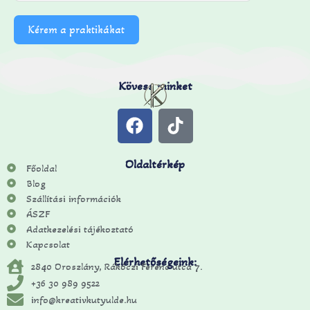
Kérem a praktikákat
Kövess minket
Oldaltérkép
Főoldal
Blog
Szállítási információk
ÁSZF
Adatkezelési tájékoztató
Kapcsolat
Elérhetőségeink:
2840 Oroszlány, Rákóczi Ferenc utca 7.
+36 30 989 9522
info@kreativkutyulde.hu