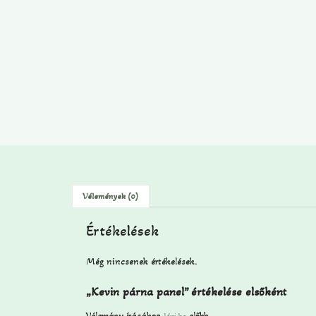
Vélemények (0)
Értékelések
Még nincsenek értékelések.
„Kevin párna panel” értékelése elsőként
Vélemény írásához
előbb.
lépj be