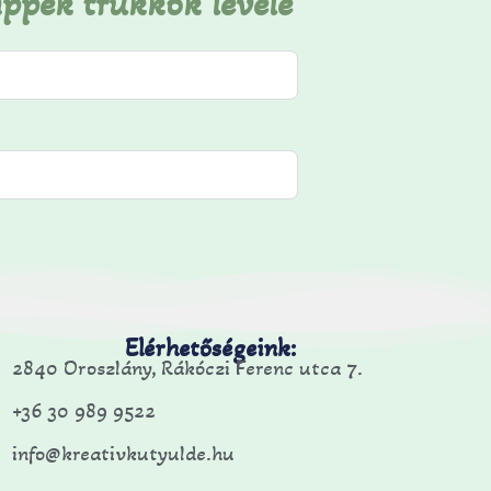
ippek trükkök levele
Elérhetőségeink:
2840 Oroszlány, Rákóczi Ferenc utca 7.
+36 30 989 9522
info@kreativkutyulde.hu