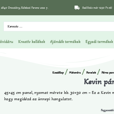
2840 Oroszlány, Rákóczi Ferenc utca 7.
Szállítás már 1290 Ft-tól
övidáru
Kreatív kellékek
Ajándék termékek
Egyedi termékek
/
/
/
Kezdőlap
Méteráru
Panelek
Párna pan
Kevin pá
45×45 cm panel, nyomat mérete kb. 30×30 cm – Ez a Kevin m
hogy megidézd az ünnepi hangulatot.
Fogyasztói