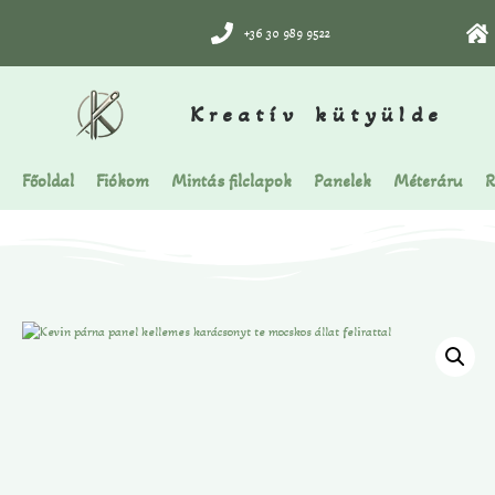
+36 30 989 9522
Kreatív kütyülde
Főoldal
Fiókom
Mintás filclapok
Panelek
Méteráru
R