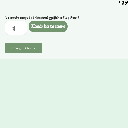
1 3
A termék megvásárlásával gyűjthető
27
Pont!
Kosárba teszem
Hűségpont leírás