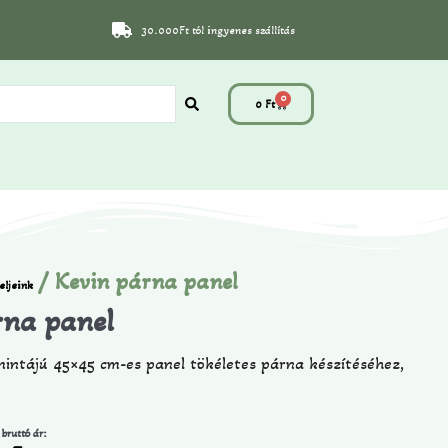
30.000Ft tól ingyenes szállítás
0
0
Ft
/ Kevin párna panel
eljeink
rna panel
intájú 45×45 cm-es panel tökéletes párna készítéséhez,
 bruttó ár: