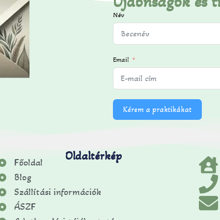
Újdonságok és t
Név
Email
Kérem a praktikákat
Oldaltérkép
Főoldal
Blog
Szállítási információk
ÁSZF