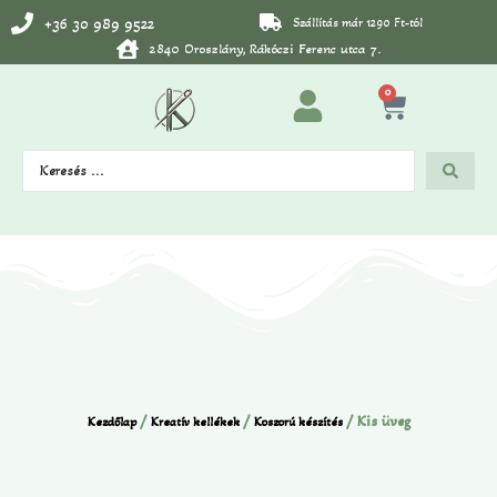
+36 30 989 9522
Szállítás már 1290 Ft-tól
2840 Oroszlány, Rákóczi Ferenc utca 7.
0
/
/
/ Kis üveg
Kezdőlap
Kreatív kellékek
Koszorú készítés