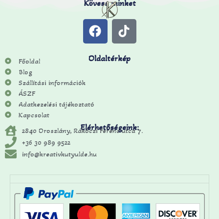
Kövess minket
Oldaltérkép
Főoldal
Blog
Szállítási információk
ÁSZF
Adatkezelési tájékoztató
Kapcsolat
Elérhetőségeink:
2840 Oroszlány, Rákóczi Ferenc utca 7.
+36 30 989 9522
info@kreativkutyulde.hu