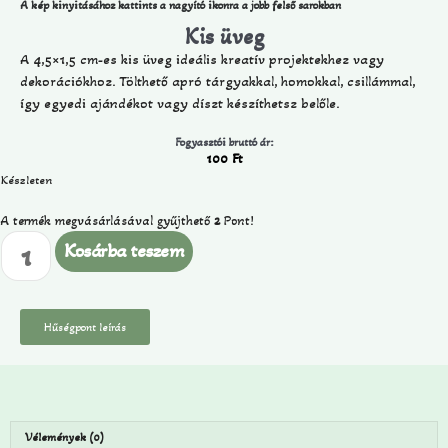
A kép kinyitásához kattints a nagyító ikonra a jobb felső sarokban
Kis üveg
A 4,5×1,5 cm-es kis üveg ideális kreatív projektekhez vagy
dekorációkhoz. Tölthető apró tárgyakkal, homokkal, csillámmal,
így egyedi ajándékot vagy díszt készíthetsz belőle.
Fogyasztói bruttó ár:
100
Ft
Készleten
A termék megvásárlásával gyűjthető
2
Pont!
Kosárba teszem
Hűségpont leírás
Vélemények (0)