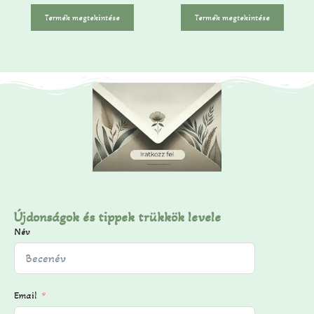
5
-
Termék megtekintése
Termék megtekintése
b
ő
l
Újdonságok és tippek trükkök levele
Név
Email