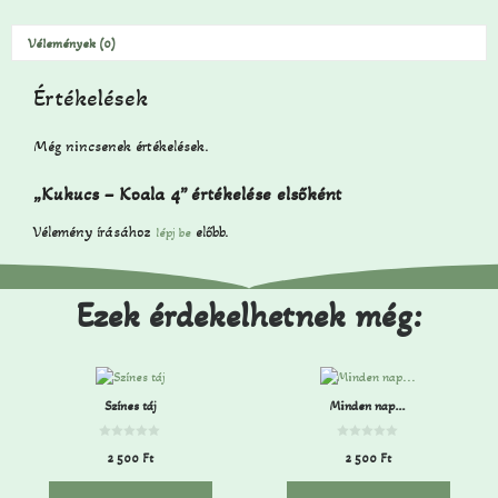
Vélemények (0)
Értékelések
Még nincsenek értékelések.
„Kukucs – Koala 4” értékelése elsőként
Vélemény írásához
előbb.
lépj be
Ezek érdekelhetnek még:
Színes táj
Minden nap…
0
0
2 500
Ft
2 500
Ft
a
a
z
z
5
5
-
-