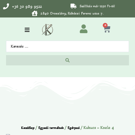
+36 30 989 9522
Szállítás már 1290 Ft-tól
2840 Oroszlány, Rákóczi Ferenc utca 7.
0
/
/
/ Kukucs – Koala 4
Kezdőlap
Egyedi termékek
Egérpad