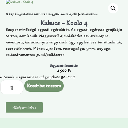
A kép kinyitásához kattints a nagyító ikonra a jobb felső sarokban
Kukucs – Koala 4
Szuper minőségű egyedi egéralátét. Az egyedi egérpad grafikája
tartós, nem kopik. Nagyszerű ajándékötlet születésnapra,
névnapra, karácsonyra vagy csak úgy egy kedves barátunknak,
szerettünknek. Méret: 23x18cm, vastagsága: 5mm, anyaga:
csúszársmentes gumi/poliészter
Fogyasztói bruttó ár:
2 500
Ft
A termék megvásárlásával gyűjthető
50
Pont!
Kosárba teszem
Hűségpont leírás