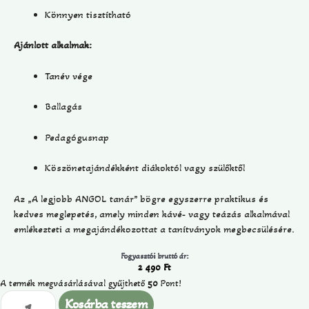
Könnyen tisztítható
Ajánlott alkalmak:
Tanév vége
Ballagás
Pedagógusnap
Köszönetajándékként diákoktól vagy szülőktől
Az „A legjobb ANGOL tanár” bögre egyszerre praktikus és
kedves meglepetés, amely minden kávé- vagy teázás alkalmával
emlékezteti a megajándékozottat a tanítványok megbecsülésére.
Fogyasztói bruttó ár:
2 490
Ft
A termék megvásárlásával gyűjthető
50
Pont!
Kosárba teszem