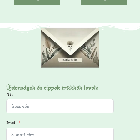
ő
ő
l
l
Újdonságok és tippek trükkök levele
Név
Email