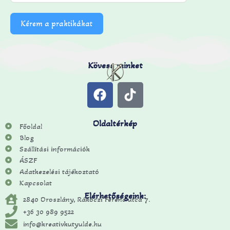
Kérem a praktikákat
Kövess minket
Oldaltérkép
Főoldal
Blog
Szállítási információk
ÁSZF
Adatkezelési tájékoztató
Kapcsolat
Elérhetőségeink:
2840 Oroszlány, Rákóczi Ferenc utca 7.
+36 30 989 9522
info@kreativkutyulde.hu