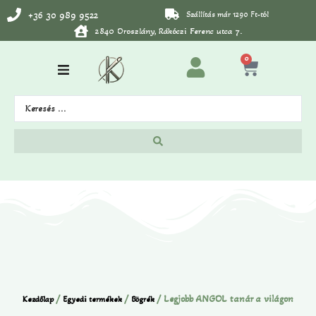
+36 30 989 9522
Szállítás már 1290 Ft-tól
2840 Oroszlány, Rákóczi Ferenc utca 7.
0
/
/
/ Legjobb ANGOL tanár a világon
Kezdőlap
Egyedi termékek
Bögrék