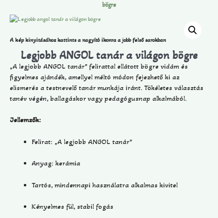
bögre
A kép kinyitásához kattints a nagyító ikonra a jobb felső sarokban
Legjobb ANGOL tanár a világon bögre
„A legjobb ANGOL tanár” felirattal ellátott bögre vidám és
figyelmes ajándék, amellyel méltó módon fejezhető ki az
elismerés a testnevelő tanár munkája iránt. Tökéletes választás
tanév végén, ballagáskor vagy pedagógusnap alkalmából.
Jellemzők:
Felirat: „A legjobb ANGOL tanár”
Anyag: kerámia
Tartós, mindennapi használatra alkalmas kivitel
Kényelmes fül, stabil fogás