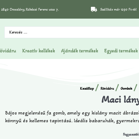
2840 Oroszlány, Rákóczi Ferenc utca 7.
Szállítás már 1290 Ft-tól
övidáru
Kreatív kellékek
Ajándék termékek
Egyedi termékek
/
/
/ 
Kezdőlap
Rövidáru
Gombok
Maci lán
Bájos megjelenésű fa gomb, amely egy kislány macit ábrázol
könnyű és kellemes tapintású. Ideális babaruhák, gyermekr
Fogyasztói