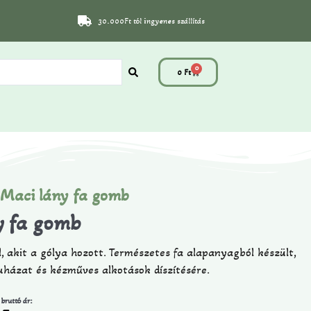
30.000Ft tól ingyenes szállítás
0
0
Ft
Maci lány fa gomb
y fa gomb
, akit a gólya hozott. Természetes fa alapanyagból készült,
uházat és kézműves alkotások díszítésére.
 bruttó ár: