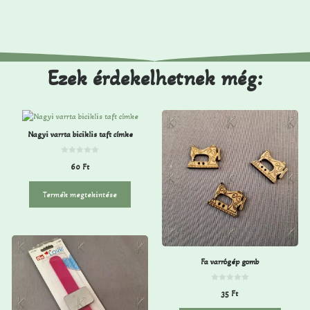
Ezek érdekelhetnek még:
Nagyi varrta biciklis taft címke
0
60
Ft
a
z
5
-
Termék megtekintése
b
ő
l
Fa varrógép gomb
0
35
Ft
a
z
5