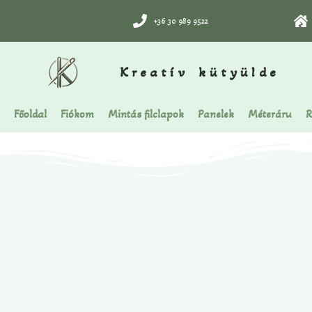
+36 30 989 9522
Kreatív kütyülde
Főoldal
Fiókom
Mintás filclapok
Panelek
Méteráru
R