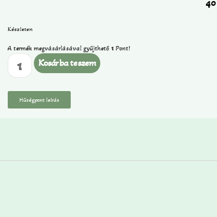
4
Készleten
A termék megvásárlásával gyűjthető
1
Pont!
Kosárba teszem
Hűségpont leírás