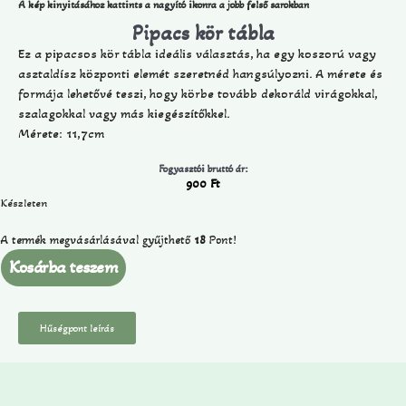
A kép kinyitásához kattints a nagyító ikonra a jobb felső sarokban
Pipacs kör tábla
Ez a pipacsos kör tábla ideális választás, ha egy koszorú vagy
asztaldísz központi elemét szeretnéd hangsúlyozni. A mérete és
formája lehetővé teszi, hogy körbe tovább dekoráld virágokkal,
szalagokkal vagy más kiegészítőkkel.
Mérete: 11,7cm
Fogyasztói bruttó ár:
900
Ft
Készleten
A termék megvásárlásával gyűjthető
18
Pont!
Kosárba teszem
Hűségpont leírás