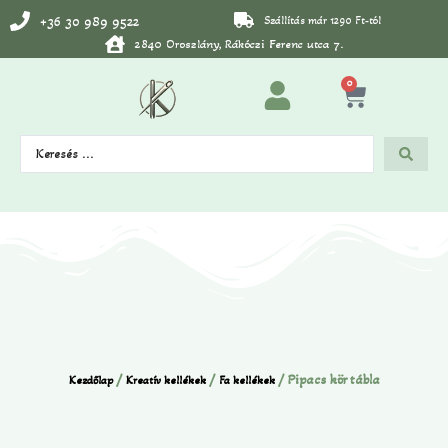
+36 30 989 9522
Szállítás már 1290 Ft-tól
2840 Oroszlány, Rákóczi Ferenc utca 7.
0
/
/
/ Pipacs kör tábla
Kezdőlap
Kreatív kellékek
Fa kellékek