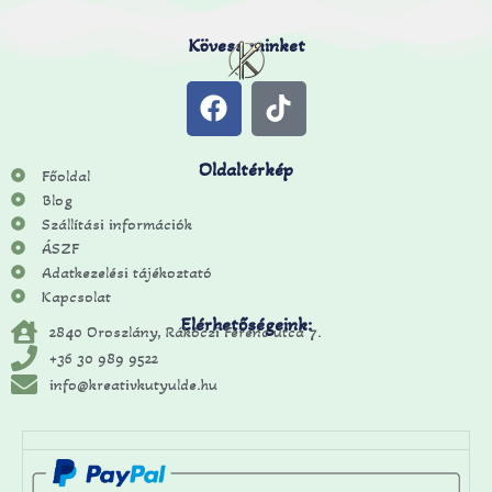
Kövess minket
Oldaltérkép
Főoldal
Blog
Szállítási információk
ÁSZF
Adatkezelési tájékoztató
Kapcsolat
Elérhetőségeink:
2840 Oroszlány, Rákóczi Ferenc utca 7.
+36 30 989 9522
info@kreativkutyulde.hu