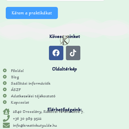
Kérem a praktikákat
Kövess minket
Oldaltérkép
Főoldal
Blog
Szállítási információk
ÁSZF
Adatkezelési tájékoztató
Kapcsolat
Elérhetőségeink:
2840 Oroszlány, Rákóczi Ferenc utca 7.
+36 30 989 9522
info@kreativkutyulde.hu