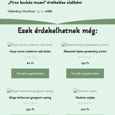
„Piros kockás masni” értékelése elsőként
Vélemény írásához
előbb.
lépj be
Ezek érdekelhetnek még:
Anya varrta unikornis taft címke
Rózsaszín bojtos paszomány 30mm
0
0
60
Ft
190
Ft
a
a
z
z
5
5
-
-
Termék megtekintése
Termék megtekintése
b
b
ő
ő
l
l
Sárga halloween grosgrain szalag
Madeira csipke
0
0
250
Ft
200
Ft
a
a
z
z
5
5