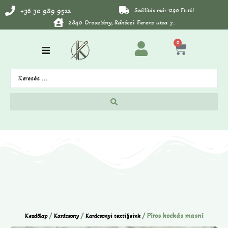
+36 30 989 9522
Szállítás már 1290 Ft-tól
2840 Oroszlány, Rákóczi Ferenc utca 7.
0
/
/
/ Piros kockás masni
Kezdőlap
Karácsony
Karácsonyi textiljeink