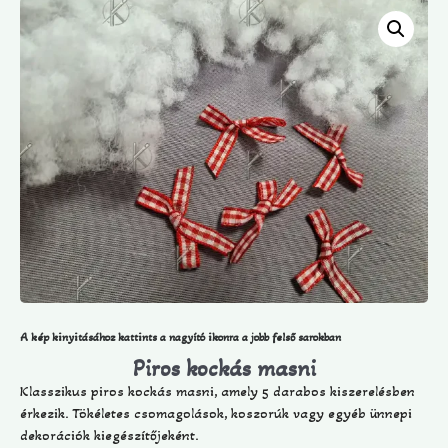
A kép kinyitásához kattints a nagyító ikonra a jobb felső sarokban
Piros kockás masni
Klasszikus piros kockás masni, amely 5 darabos kiszerelésben
érkezik. Tökéletes csomagolások, koszorúk vagy egyéb ünnepi
dekorációk kiegészítőjeként.