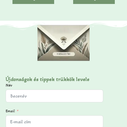
ő
l
Újdonságok és tippek trükkök levele
Név
Email