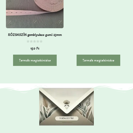
5
-
b
ő
l
RÓZSASZÍN gomblyukas gumi 23mm
0
150
Ft
a
z
5
-
Termék megtekintése
Termék megtekintése
b
ő
l