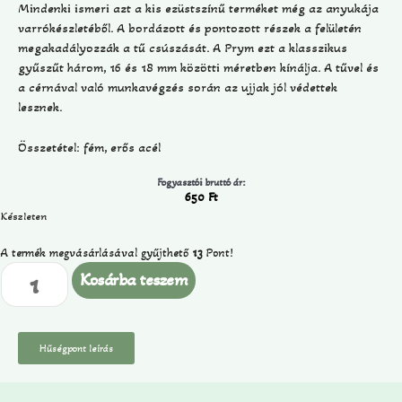
Mindenki ismeri azt a kis ezüstszínű terméket még az anyukája
varrókészletéből. A bordázott és pontozott részek a felületén
megakadályozzák a tű csúszását. A Prym ezt a klasszikus
gyűszűt három, 16 és 18 mm közötti méretben kínálja. A tűvel és
a cérnával való munkavégzés során az ujjak jól védettek
lesznek.
Összetétel: fém, erős acél
Fogyasztói bruttó ár:
650
Ft
Készleten
A termék megvásárlásával gyűjthető
13
Pont!
Kosárba teszem
Hűségpont leírás