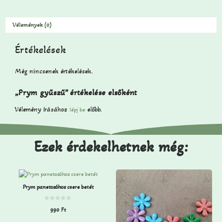
Vélemények (0)
Értékelések
Még nincsenek értékelések.
„Prym gyűszű” értékelése elsőként
Vélemény írásához
előbb.
lépj be
Ezek érdekelhetnek még:
Prym panetozóhoz csere betét
0
990
Ft
a
z
5