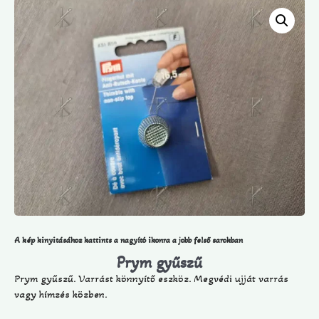
A kép kinyitásához kattints a nagyító ikonra a jobb felső sarokban
Prym gyűszű
Prym gyűszű. Varrást könnyítő eszköz. Megvédi ujját varrás
vagy hímzés közben.