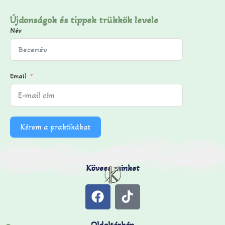
Újdonságok és tippek trükkök levele
Név
Email
Kérem a praktikákat
Kövess minket
Oldaltérkép