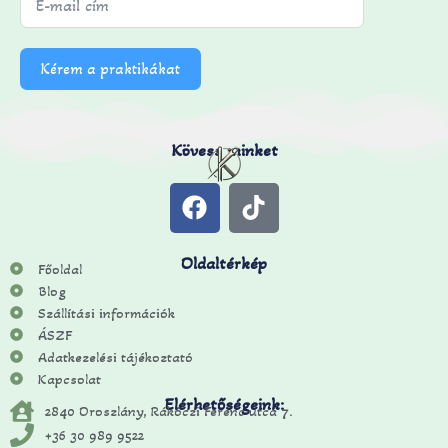
Kérem a praktikákat
Kövess minket
Oldaltérkép
Főoldal
Blog
Szállítási információk
ÁSZF
Adatkezelési tájékoztató
Kapcsolat
Elérhetőségeink:
2840 Oroszlány, Rákóczi Ferenc utca 7.
+36 30 989 9522