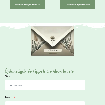
-
Termék megtekintése
Termék megtekintése
b
ő
l
Újdonságok és tippek trükkök levele
Név
Email