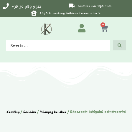
+36 30 989 9522
Szállítás már 1290 Ft-tól
2840 Oroszlány, Rákóczi Ferenc utca 7.
0
/
/
/ Rózsaszín kétlyukú zsinórszorító
Kezdőlap
Rövidáru
Műanyag kellékek