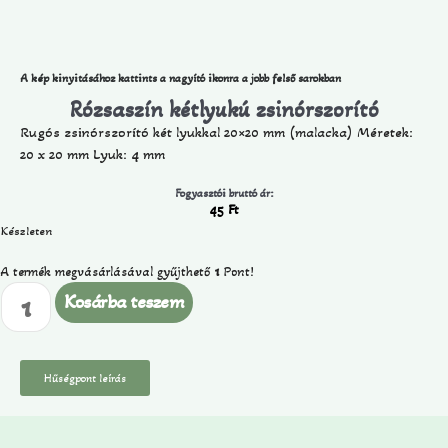
A kép kinyitásához kattints a nagyító ikonra a jobb felső sarokban
Rózsaszín kétlyukú zsinórszorító
Rugós zsinórszorító két lyukkal 20×20 mm (malacka) Méretek:
20 x 20 mm Lyuk: 4 mm
Fogyasztói bruttó ár:
45
Ft
Készleten
A termék megvásárlásával gyűjthető
1
Pont!
Kosárba teszem
Hűségpont leírás