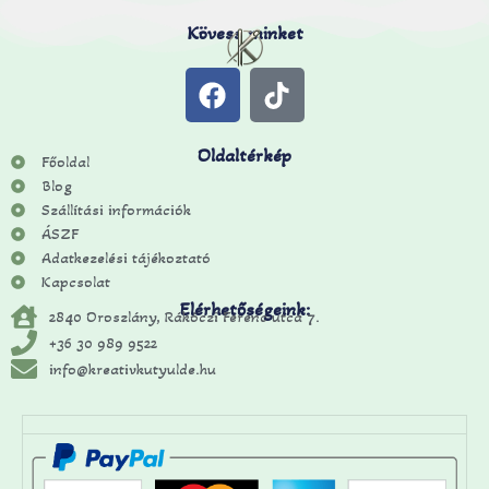
Kövess minket
Oldaltérkép
Főoldal
Blog
Szállítási információk
ÁSZF
Adatkezelési tájékoztató
Kapcsolat
Elérhetőségeink:
2840 Oroszlány, Rákóczi Ferenc utca 7.
+36 30 989 9522
info@kreativkutyulde.hu