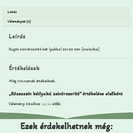
Leírás
Vélemények (0)
Leírás
Rugós zsinórszorító két lyukkal 20×20 mm (malacka)
Értékelések
Még nincsenek értékelések.
„Rózsaszín kétlyukú zsinórszorító” értékelése elsőként
Vélemény írásához
előbb.
lépj be
Ezek érdekelhetnek még: