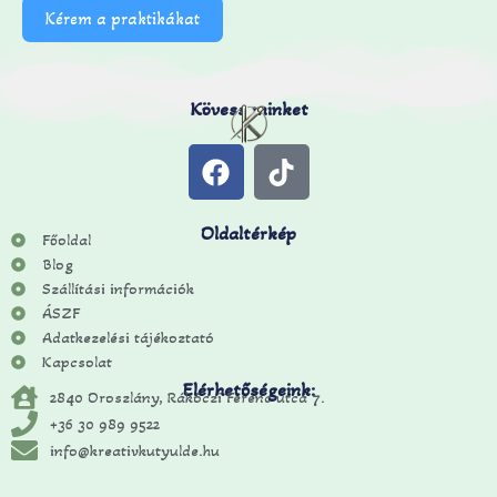
Kérem a praktikákat
Kövess minket
Oldaltérkép
Főoldal
Blog
Szállítási információk
ÁSZF
Adatkezelési tájékoztató
Kapcsolat
Elérhetőségeink:
2840 Oroszlány, Rákóczi Ferenc utca 7.
+36 30 989 9522
info@kreativkutyulde.hu