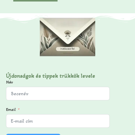
l
Újdonságok és tippek trükkök levele
Név
Email