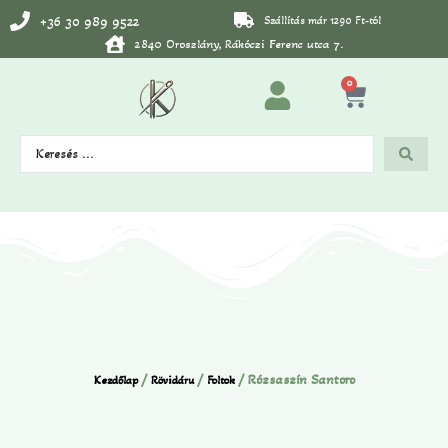
+36 30 989 9522
Szállítás már 1290 Ft-tól
2840 Oroszlány, Rákóczi Ferenc utca 7.
0
/
/
/ Rózsaszín Santoro
Kezdőlap
Rövidáru
Foltok