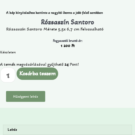
A kép kinyitásához kattints a nagyító ikonra a jobb felső sarokban
Rózsaszín Santoro
Rózsaszín Santoro Mérete 5,5x 6,7 cm Felvasalható
Fogyasztói bruttó ár:
1 200
Ft
Készleten
A termék megvásárlásával gyűjthető
24
Pont!
Kosárba teszem
Hűségpont leírás
Leírás