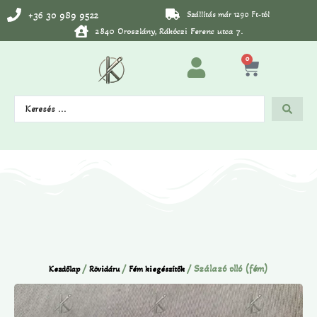
+36 30 989 9522
Szállítás már 1290 Ft-tól
2840 Oroszlány, Rákóczi Ferenc utca 7.
0
/
/
/ Szálazó olló (fém)
Kezdőlap
Rövidáru
Fém kiegészítők