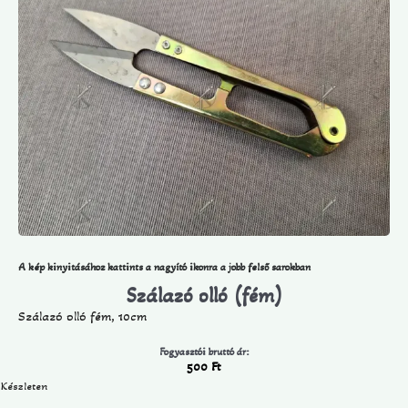
A kép kinyitásához kattints a nagyító ikonra a jobb felső sarokban
Szálazó olló (fém)
Szálazó olló fém, 10cm
Fogyasztói bruttó ár:
500
Ft
Készleten