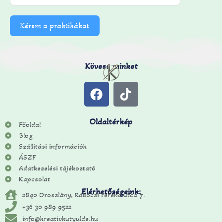
Kérem a praktikákat
Kövess minket
Oldaltérkép
Főoldal
Blog
Szállítási információk
ÁSZF
Adatkezelési tájékoztató
Kapcsolat
Elérhetőségeink:
2840 Oroszlány, Rákóczi Ferenc utca 7.
+36 30 989 9522
info@kreativkutyulde.hu