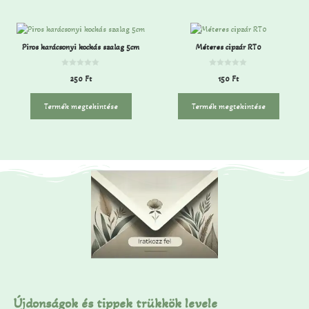
Piros karácsonyi kockás szalag 5cm
Méteres cipzár RT0
0
0
250
Ft
150
Ft
a
a
z
z
5
5
-
-
Termék megtekintése
Termék megtekintése
b
b
ő
ő
l
l
Újdonságok és tippek trükkök levele