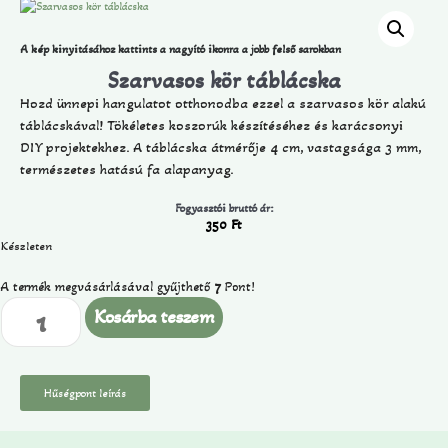
A kép kinyitásához kattints a nagyító ikonra a jobb felső sarokban
Szarvasos kör táblácska
Hozd ünnepi hangulatot otthonodba ezzel a szarvasos kör alakú
táblácskával! Tökéletes koszorúk készítéséhez és karácsonyi
DIY projektekhez. A táblácska átmérője 4 cm, vastagsága 3 mm,
természetes hatású fa alapanyag.
Fogyasztói bruttó ár:
350
Ft
Készleten
A termék megvásárlásával gyűjthető
7
Pont!
Kosárba teszem
Hűségpont leírás