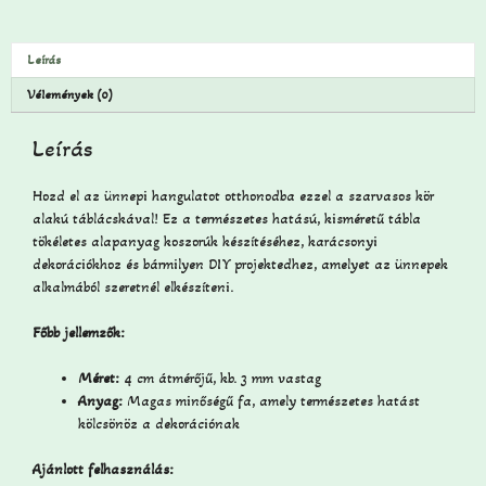
Leírás
Vélemények (0)
Leírás
Hozd el az ünnepi hangulatot otthonodba ezzel a szarvasos kör
alakú táblácskával! Ez a természetes hatású, kisméretű tábla
tökéletes alapanyag koszorúk készítéséhez, karácsonyi
dekorációkhoz és bármilyen DIY projektedhez, amelyet az ünnepek
alkalmából szeretnél elkészíteni.
Főbb jellemzők:
Méret:
4 cm átmérőjű, kb. 3 mm vastag
Anyag:
Magas minőségű fa, amely természetes hatást
kölcsönöz a dekorációnak
Ajánlott felhasználás: