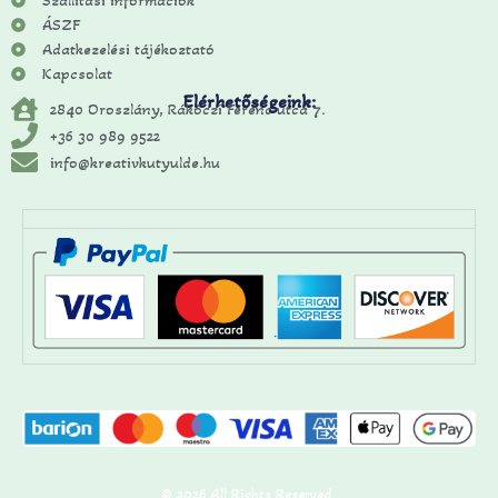
Szállítási információk
ÁSZF
Adatkezelési tájékoztató
Kapcsolat
Elérhetőségeink:
2840 Oroszlány, Rákóczi Ferenc utca 7.
+36 30 989 9522
info@kreativkutyulde.hu
© 2026 All Rights Reserved.