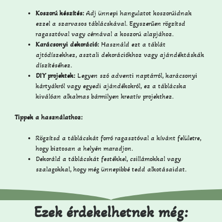
Koszorú készítés:
Adj ünnepi hangulatot koszorúidnak
ezzel a szarvasos táblácskával. Egyszerűen rögzítsd
ragasztóval vagy cérnával a koszorú alapjához.
Karácsonyi dekoráció:
Használd ezt a táblát
ajtódíszekhez, asztali dekorációkhoz vagy ajándéktáskák
díszítéséhez.
DIY projektek:
Legyen szó adventi naptárról, karácsonyi
kártyákról vagy egyedi ajándékokról, ez a táblácska
kiválóan alkalmas bármilyen kreatív projekthez.
Tippek a használathoz:
Rögzítsd a táblácskát forró ragasztóval a kívánt felületre,
hogy biztosan a helyén maradjon.
Dekoráld a táblácskát festékkel, csillámokkal vagy
szalagokkal, hogy még ünnepibbé tedd alkotásaidat.
Ezek érdekelhetnek még: