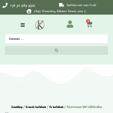
+36 30 989 9522
Szállítás már 1290 Ft-tól
2840 Oroszlány, Rákóczi Ferenc utca 7.
0
/
/
/ Szarvasos kör táblácska
Kezdőlap
Kreatív kellékek
Fa kellékek